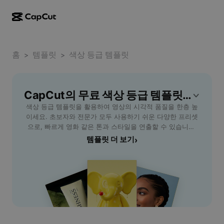
AI로 만들기
기능
정보
CapCut 데스크톱
홈
소셜 미디어 템플릿
템플릿
색상 등급 템플릿
>
>
AI 디자인
AI 도구
커뮤니티
CapCut 온라인
홀리데이 템플릿
동영상 스튜디오
동영상 에디터 및 생성기
CapCut의 무료 색상 등급 템플릿 템플릿
CapCut Pad
더 보기
이니셔티브
색상 등급 템플릿을 활용하여 영상의 시각적 품질을 한층 높
AI 동영상 생성기
이미지 에디터 및 생성기
CapCut 모바일
이세요. 초보자와 전문가 모두 사용하기 쉬운 다양한 프리셋
제휴 사용자
으로, 빠르게 영화 같은 톤과 스타일을 연출할 수 있습니다.
AI 이미지 생성기
음성 생성기 및 에디터
Dreamina AI
시간과 노력을 절약하면서도 전문적인 색 보정 효과를 경험
템플릿 더 보기
›
캘린더 템플릿
개척자 프로그램
해보세요. 웨딩, 유튜브, 광고 등 다양한 용도에 맞추어 색상
AI 이미지 보정기
더 보기
Pippit AI
설정을 간편하게 적용할 수 있습니다. CapCut의 혁신적인 AI
기념일 템플릿
도구를 활용해 시네마틱 영상 제작이 누구에게나 쉬워집니
크리에이티브 파트너 프로그램
Dreamina Seedance 2.5
다. 색상 등급 템플릿으로 나만의 독창적인 영상을 완성하세
요.
CapCut 크리에이티브 캠퍼스
사용 사례
Nano Banana Pro
효과 템플릿
소셜 미디어
Gemini Omni
도움말