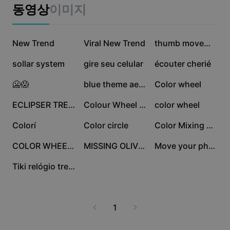
비즈니스 템플릿
동영상
이미지
마케팅
보안 센터
텍스트 및 오디오
라이프스타일 및 브이로그
56.7만
28.5만
28만
산업 템플릿
New Trend
고객 지원 센터
Viral New Trend
thumb movement
자동 캡션
사용자 지정 디자인
8.2만
8.2만
2.9만
sollar system
gire seu celular
écouter cherié
요약 템플릿
캡션 템플릿
더 보기
공지
2.9만
1.5만
1.4만
🥶😱
blue theme aesthetic
Color wheel
음성 인식
CapCut 서비스 약관 정보
9.6천
7.5천
6.3천
ECLIPSER TREND
Colour Wheel Trend
color wheel
텍스트에서 음성으로
리소스
Dreamina Seedance 2.0 Launch
5.7천
4.8천
3천
Colorí
Color circle
Color Mixing Trend
튜토리얼 가이드
사용자 지정 음성
2.9천
2천
1.1천
COLOR WHEEL TREND
MISSING OLIVERTREE
Move your phone 🔥🔥
시장 동향
음성 보정
773
Tiki relógio trend
주요 추천
노이즈 제거
템플릿 트렌드 및 팁
1
이미지
더 보기