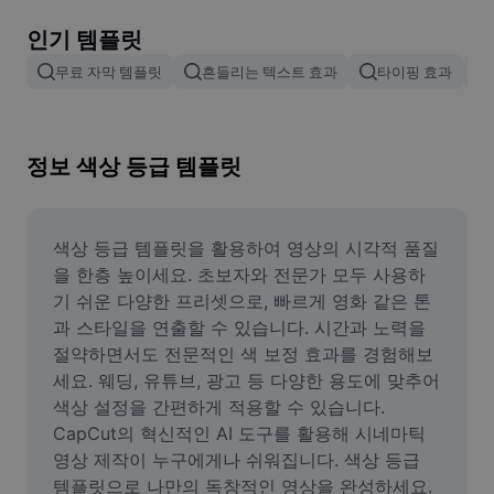
이미지 배경 삭제
인기 템플릿
이미지 병합
무료 자막 템플릿
흔들리는 텍스트 효과
타이핑 효과
이미지 보정기
이미지 비율 조정
정보 색상 등급 템플릿
온라인 사진 에디터
밈 생성기
색상 등급 템플릿을 활용하여 영상의 시각적 품질
을 한층 높이세요. 초보자와 전문가 모두 사용하
AI Text Remover
기 쉬운 다양한 프리셋으로, 빠르게 영화 같은 톤
과 스타일을 연출할 수 있습니다. 시간과 노력을 
AI People Remover
절약하면서도 전문적인 색 보정 효과를 경험해보
세요. 웨딩, 유튜브, 광고 등 다양한 용도에 맞추어 
AI Inpainting
색상 설정을 간편하게 적용할 수 있습니다. 
Face Cutout
CapCut의 혁신적인 AI 도구를 활용해 시네마틱 
영상 제작이 누구에게나 쉬워집니다. 색상 등급 
템플릿으로 나만의 독창적인 영상을 완성하세요.