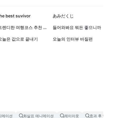
1.6만
1만
he best suvivor
あみだくじ
147
140
트렌디한 여행코스 추천 템플릿
들어와봐요 뭐든 좋으니까
3
1
오늘은 값으로 끝내기
오늘의 인터뷰 바질편
니메이션
화살표 애니메이션
레이아웃
효과 후 반짝이는