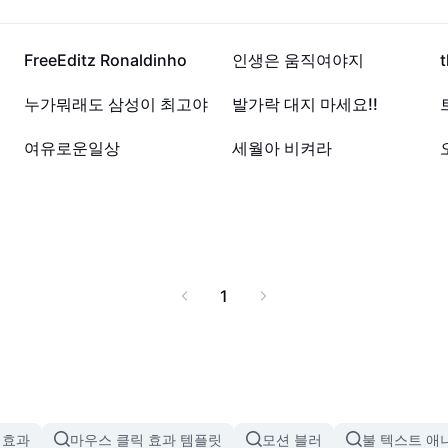
2.7만
2만
FreeEditz Ronaldinho
인생은 움직여야지
t
202
187
누가뭐래도 삼성이 최고야
발가락 대지 마세요!!
17
8
여유로운일상
세월아 비켜라
?!
1
 효과
마우스 클릭 효과 템플릿
모션 블러
불 텍스트 애