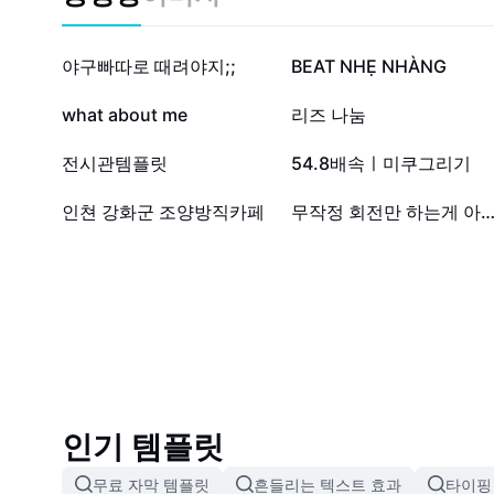
12.9만
7.7만
야구빠따로 때려야지;;
BEAT NHẸ NHÀNG
2.5천
334
what about me
리즈 나눔
63
24
전시관템플릿
54.8배속ㅣ미쿠그리기
0
0
인쳔 강화군 조양방직카페
무작정 회전만 하는게 아니구나..
인기 템플릿
무료 자막 템플릿
흔들리는 텍스트 효과
타이핑