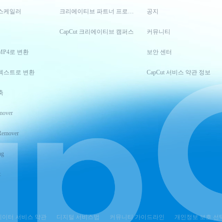
스케일러
크리에이티브 파트너 프로그램
공지
CapCut 크리에이티브 캠퍼스
커뮤니티
MP4로 변환
보안 센터
텍스트로 변환
CapCut 서비스 약관 정보
축
mover
Remover
ng
t
이터 서비스 약관
디지털 서비스법
커뮤니티 가이드라인
개인정보 보호 선