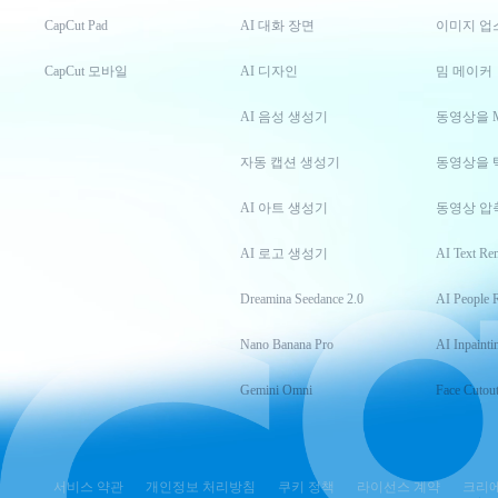
CapCut Pad
AI 대화 장면
이미지 업
CapCut 모바일
AI 디자인
밈 메이커
AI 음성 생성기
동영상을 
자동 캡션 생성기
동영상을 
AI 아트 생성기
동영상 압
AI 로고 생성기
AI Text Re
Dreamina Seedance 2.0
AI People 
Nano Banana Pro
AI Inpainti
Gemini Omni
Face Cutou
서비스 약관
개인정보 처리방침
쿠키 정책
라이선스 계약
크리에