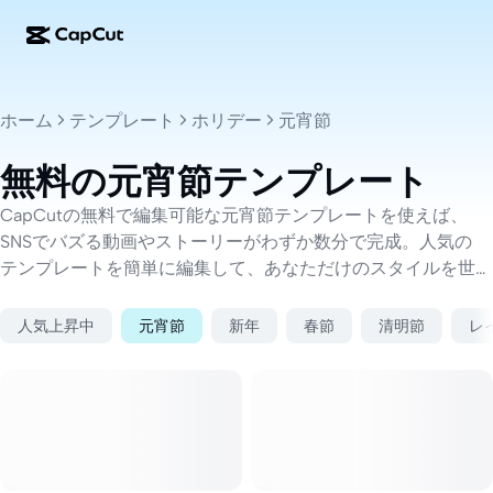
AI作成
機能
その他の情報
CapCutデスクトップ
ソーシャルメディアのテンプレート
ホーム
テンプレート
ホリデー
元宵節
AIデザイン
AIツール
コミュニティ
CapCutオンライン
ホリデーのテンプレート
無料の元宵節テンプレート
動画スタジオ
動画エディター＆ジェネレーター
CapCut Pad
その他
CapCutの無料で編集可能な元宵節テンプレートを使えば、
取り組み
AI動画ジェネレーター
画像エディター＆ジェネレーター
SNSでバズる動画やストーリーがわずか数分で完成。人気の
CapCutモバイル
テンプレートを簡単に編集して、あなただけのスタイルを世
アフィリエイト
AI画像ジェネレーター
音声ジェネレーター＆エディター
界に発信しましょう。
Dreamina AI
カレンダーのテンプレート
パイオニアプログラム
人気上昇中
元宵節
新年
春節
清明節
レ
AI画像補正ツール
その他
Pippit AI
アニバーサリーのテンプレート
クリエイティブパートナープログラム
Dreamina Seedance 2.5
CapCutクリエイティブキャンパス
ユースケース
Nano Banana Pro
エフェクトのテンプレート
ソーシャルメディア
Gemini Omni
ビジネスのテンプレート
ヘルプ