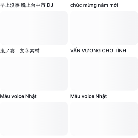
27.9K
·
00:25
13K
·
00:57
マーケティング
早上沒事 晚上台中市 DJ
chúc mừng năm mới
トラストセンター
テキストとオーディオ
ライフスタイル＆ブイログ
産業のテンプレート
ヘルプセンター
自動キャプション
カスタムデザイン
振り返りのテンプレート
キャプションテンプレート
その他
ニュースルーム
1.6K
·
00:18
1.2K
·
00:49
鬼ノ宴 文字素材
VẤN VƯƠNG CHỢ TÌNH
音声認識
CapCutの利用規約について
リソース
テキスト読み上げ
Dreamina Seedance 2.0 Launch
ハウツーガイド
カスタム音声
マーケットトレンド
1K
·
00:31
797
·
00:28
声を加工
Mẫu voice Nhật
Mẫu voice Nhật
ピックアップ
ノイズ軽減
テンプレートのトレンドとヒント
画像
その他
741
·
00:15
645
·
00:17