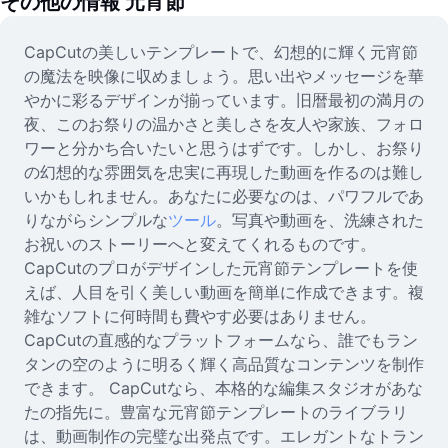
その他の情報
元宵節
動画
CapCutの美しいテンプレートで、幻想的に輝く元宵節
動画背景削除
の魔法を映像に収めましょう。思い出やメッセージを華
品質向上
やかに彩るデザインが揃っています。旧暦最初の満月の
夜、このお祭りの温かさと美しさを友人や家族、フォロ
動画エディター
ワーと分かち合いたいと思うはずです。しかし、お祭り
の幻想的な雰囲気を忠実に再現した動画を作るのは難し
動画のトリミング
いかもしれません。あなたに必要なのは、パワフルであ
りながらシンプルな
ツール
。写真や動画を、洗練された
動画への字幕追加
お祝いのストーリーへと変えてくれるものです。
動画コンバーター
CapCutのプロがデザインした元宵節テンプレートを使
えば、人目を引く美しい動画を簡単に作成できます。複
雑なソフトに何時間も費やす必要はありません。
CapCutの直感的なプラットフォームなら、誰でもラン
タンの空のように明るく輝く高品質なコンテンツを制作
できます。 CapCutなら、本格的な編集スタジオがあな
たの指先に。豊富な元宵節テンプレートのライブラリ
は、動画制作の完璧な出発点です。エレガントなトラン