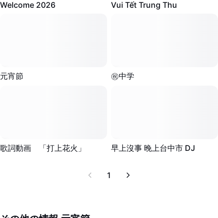
Welcome 2026
画像背景削除
Vui Tết Trung Thu
画像結合
画像補正ツール
画像サイズ変更
539
·
00:18
299
·
00:41
元宵節
㊗️中学
オンライン写真エディター
ミームジェネレーター
AI Text Remover
6
·
00:22
27.9K
·
00:25
歌詞動画 「打上花火」
AI People Remover
早上沒事 晚上台中市 DJ
AI Inpainting
1
Face Cutout