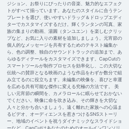
Seedream 5.0
ジション、お祭りにぴったりの音楽、魅力的なエフェク
トがすべて揃っています。あなたのスタイルに合うテン
プレートを選び、使いやすいドラッグ＆ドロップエディ
ターでカスタマイズするだけ。輝くランタンの写真、家
族の集まりの動画、湯圓（タンユエン）を楽しむクリッ
プなど、お気に入りの素材を追加しましょう。元宵節の
個人的なメッセージを共有するためのテキスト編集か
ら、色の調整、独自のサウンドトラックの追加まで、あ
らゆるディテールをカスタマイズできます。CapCutの
スマートツールが制作プロセスを効率化し、この大切な
伝統への賛辞となる映画のような作品をわずか数分で組
み立てるのに役立ちます。未編集の映像を、喜びと幸運
を広める共有可能な傑作に変える究極の方法です。 美
しい元宵節の瞬間を、カメラロールに眠らせておかない
でください。映像に命を吹き込み、その輝きを大切な
人々と分かち合いましょう。遠く離れた家族への心温ま
るビデオ、オーディエンスを惹きつけるSNSストーリ
ー、地域のイベントを祝うダイナミックなスライドショ
ーなど、CapCutはあなたのためのオールインワンソリ