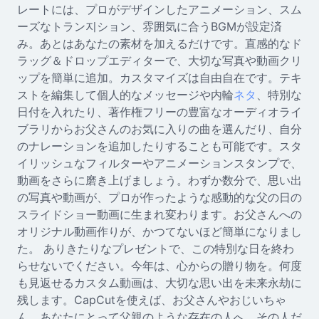
Seedream 5.0
レートには、プロがデザインしたアニメーション、スム
ーズなトラン지ション、雰囲気に合うBGMが設定済
み。あとはあなたの素材を加えるだけです。直感的なド
ラッグ＆ドロップエディターで、大切な写真や動画クリ
ップを簡単に追加。カスタマイズは自由自在です。テキ
ストを編集して個人的なメッセージや内輪
ネタ
、特別な
日付を入れたり、著作権フリーの豊富なオーディオライ
ブラリからお父さんのお気に入りの曲を選んだり、自分
のナレーションを追加したりすることも可能です。スタ
イリッシュなフィルターやアニメーションスタンプで、
動画をさらに磨き上げましょう。わずか数分で、思い出
の写真や動画が、プロが作ったような感動的な父の日の
スライドショー動画に生まれ変わります。お父さんへの
オリジナル動画作りが、かつてないほど簡単になりまし
た。 ありきたりなプレゼントで、この特別な日を終わ
らせないでください。今年は、心からの贈り物を。何度
も見返せるカスタム動画は、大切な思い出を未来永劫に
残します。CapCutを使えば、お父さんやおじいちゃ
ん、あなたにとって父親のような存在の人へ、その人だ