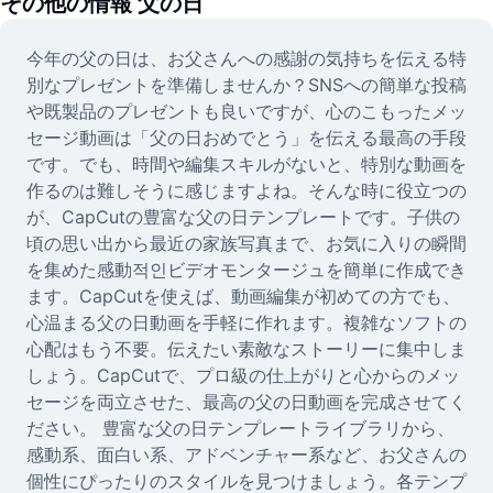
その他の情報
父の日
動画
動画背景削除
今年の父の日は、お父さんへの感謝の気持ちを伝える特
別なプレゼントを準備しませんか？SNSへの簡単な投稿
品質向上
や既製品のプレゼントも良いですが、心のこもったメッ
セージ動画は「父の日おめでとう」を伝える最高の手段
動画エディター
です。でも、時間や編集スキルがないと、特別な動画を
作るのは難しそうに感じますよね。そんな時に役立つの
動画のトリミング
が、CapCutの豊富な父の日テンプレートです。子供の
動画への字幕追加
頃の思い出から最近の家族写真まで、お気に入りの瞬間
を集めた感動적인ビデオモンタージュを簡単に作成でき
動画コンバーター
ます。CapCutを使えば、動画編集が初めての方でも、
心温まる父の日動画を手軽に作れます。複雑なソフトの
心配はもう不要。伝えたい素敵なストーリーに集中しま
しょう。CapCutで、プロ級の仕上がりと心からのメッ
セージを両立させた、最高の父の日動画を完成させてく
ださい。 豊富な父の日テンプレートライブラリから、
感動系、面白い系、アドベンチャー系など、お父さんの
個性にぴったりのスタイルを見つけましょう。各テンプ