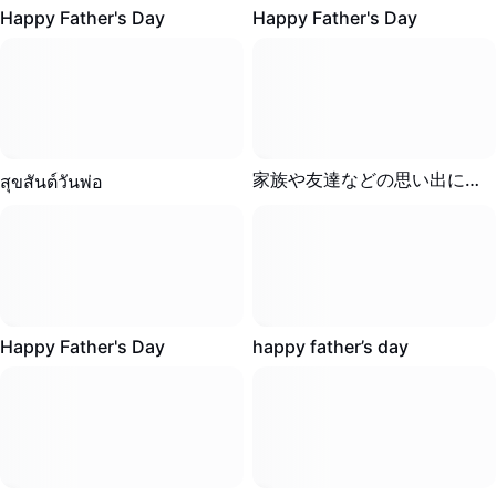
41.6K
·
00:18
16.1K
·
00:14
マーケティング
Happy Father's Day
Happy Father's Day
トラストセンター
テキストとオーディオ
ライフスタイル＆ブイログ
産業のテンプレート
ヘルプセンター
自動キャプション
カスタムデザイン
振り返りのテンプレート
キャプションテンプレート
その他
ニュースルーム
6.6K
·
00:43
4.9K
·
00:28
家族や友達などの思い出に作ってね！
สุขสันต์วันพ่อ
音声認識
CapCutの利用規約について
リソース
テキスト読み上げ
Dreamina Seedance 2.0 Launch
ハウツーガイド
カスタム音声
マーケットトレンド
声を加工
4.6K
·
00:19
2.4K
·
00:24
Happy Father's Day
happy father’s day
ピックアップ
ノイズ軽減
テンプレートのトレンドとヒント
画像
その他
1.7K
·
00:22
1.6K
·
00:15