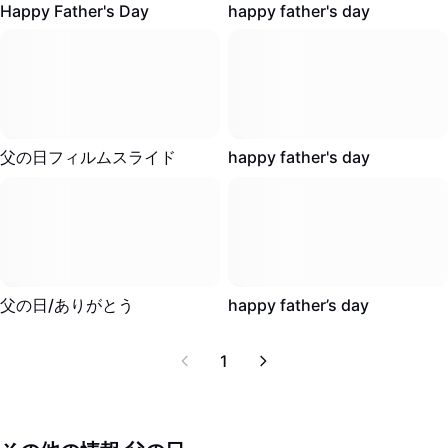
画像背景削除
Happy Father's Day
happy father's day
画像結合
画像補正ツール
画像サイズ変更
1K
·
00:16
639
·
00:18
父の日フィルムスライド
happy father's day
オンライン写真エディター
ミームジェネレーター
AI Text Remover
528
·
00:22
115
·
00:09
AI People Remover
父の日/ありがとう
happy father’s day
AI Inpainting
1
Face Cutout