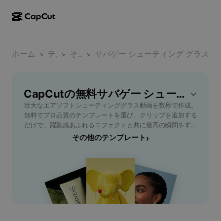
AI作成
機能
その他の情報
CapCutデスクトップ
ホーム
ソーシャルメディアのテンプレート
テンプレート
その他のスポーツ
サバゲー シューティング グラス
>
>
>
AIデザイン
AIツール
コミュニティ
CapCutオンライン
ホリデーのテンプレート
動画スタジオ
動画エディター＆ジェネレーター
CapCutの無料サバゲー シューティング グラステンプレート
CapCut Pad
その他
取り組み
壮大なエアソフトシューティンググラス動画を数秒で作成。
AI動画ジェネレーター
画像エディター＆ジェネレーター
CapCutモバイル
無料でプロ品質のテンプレートを選び、クリップを追加する
アフィリエイト
だけで、躍動感あふれるエフェクトと共に最高の瞬間をすぐ
AI画像ジェネレーター
音声ジェネレーター＆エディター
Dreamina AI
にシェアできます。
その他のテンプレート
›
カレンダーのテンプレート
パイオニアプログラム
AI画像補正ツール
その他
Pippit AI
アニバーサリーのテンプレート
クリエイティブパートナープログラム
Dreamina Seedance 2.5
CapCutクリエイティブキャンパス
ユースケース
Nano Banana Pro
エフェクトのテンプレート
ソーシャルメディア
Gemini Omni
ヘルプ