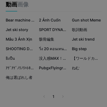
ビジネスのテンプレート
動画
画像
マーケティング
トラストセンター
テキストとオーディオ
ライフスタイル＆ブイログ
187.9万
43.6万
10.3万
産業のテンプレート
ヘルプセンター
Bear machine 🐻‍❄️
2 Ảnh Cuốn
Gun shot Meme
自動キャプション
カスタムデザイン
2.8万
2.3万
2.1万
Jet ski story
SPORT DYNAMIC
歌詞動画
振り返りのテンプレート
キャプションテンプレート
その他
ニュースルーム
1.3万
1.2万
1.1万
Mẫu 3 Ảnh Xịn
骸骨編集
Jet ski trend
音声認識
CapCutの利用規約について
7615
2770
1339
SHOOTING DUMP
วิ่ง 20 คอนเทนต์ 80🏃🏼‍♂️💨
Big step
テキスト読み上げ
リソース
Dreamina Seedance 2.0 Launch
1126
846
245
ยิงปืน
没入感MAX！壁を破壊して別世界テンプレ
【ワールドカップ実況⚽️】
ハウツーガイド
カスタム音声
70
6
2
ｱｹﾞｱｹﾞﾉﾘﾉﾘﾊﾄﾎﾟｯﾎﾟｽﾀｲ
PubgxFlyingraijin
ねむ
マーケットトレンド
声を加工
0
俺は選ばれし者
ピックアップ
ノイズ軽減
テンプレートのトレンドとヒント
1
画像
その他