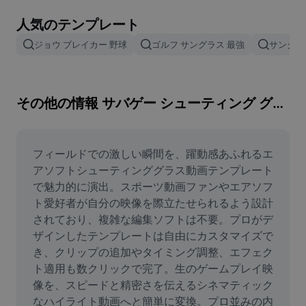
画像背景削除
人気のテンプレート
画像結合
ジョウ ブレイカー 野球
ゴルフ サングラス 最強
サングラ
画像補正ツール
画像サイズ変更
その他の情報 サバゲー シューティング グラス
オンライン写真エディター
ミームジェネレーター
フィールドでの激しい瞬間を、躍動感あふれるエ
アソフトシューティンググラス動画テンプレート
AI Text Remover
で魅力的に演出。スポーツ動画ファンやエアソフ
ト愛好者が自分の映像を際立たせられるよう設計
AI People Remover
されており、複雑な編集ソフトは不要。プロがデ
ザインしたテンプレートは自由にカスタマイズで
AI Inpainting
き、クリップの追加やタイミング調整、エフェク
Face Cutout
ト適用も数クリックで完了。生のゲームプレイ映
像を、スピードと精密さを伝えるシネマティック
なハイライト動画へと簡単に変換。プロ並みの内