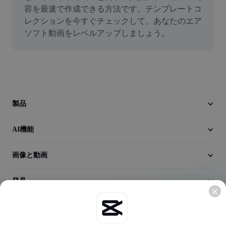
動画
容を最速で作成できる方法です。テンプレートコ
レクションを今すぐチェックして、あなたのエア
動画背景削除
ソフト動画をレベルアップしましょう。
品質向上
動画エディター
動画のトリミング
製品
動画への字幕追加
AI機能
動画コンバーター
画像と動画
発見
会社情報