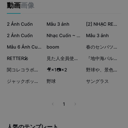
ビジネスのテンプレート
動画
画像
マーケティング
トラストセンター
テキストとオーディオ
ライフスタイル＆ブイログ
43.6万
19.9万
17.5万
産業のテンプレート
2 Ảnh Cuốn
ヘルプセンター
Mẫu 3 ảnh
[2] NHẠC REMIX CUỐN
自動キャプション
カスタムデザイン
15.8万
9.2万
4.6万
2 Ảnh Cuốn
Nhạc Cuốn ~ EMCTTD
Mẫu 3 ảnh
振り返りのテンプレート
キャプションテンプレート
その他
ニュースルーム
4.1万
1.1万
1588
Mẫu 6 Ảnh Cuốn
boom
春のセンバツを応援しよう！
音声認識
CapCutの利用規約について
1124
1103
645
RETTER🎤
見た人全員使ってバズらせてこう🔥
『地中海パルクール』
テキスト読み上げ
リソース
Dreamina Seedance 2.0 Launch
515
218
12
関コレコラボフレーム 26AW
🎥×1📷×2
野球や、景色用に！
ハウツーガイド
カスタム音声
7
2
0
ジャックポット🎰
野球
サングラス
マーケットトレンド
声を加工
ピックアップ
ノイズ軽減
1
テンプレートのトレンドとヒント
画像
その他
人気のテンプレート