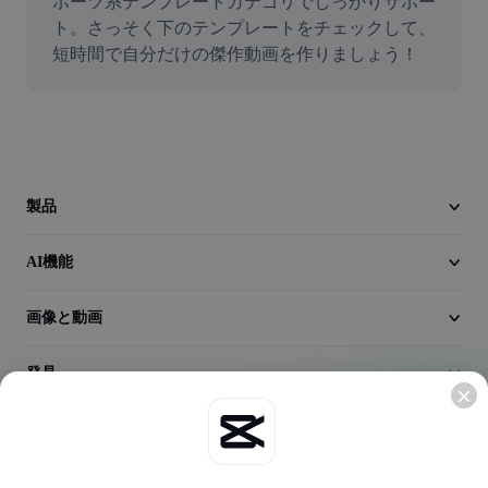
ポーツ系テンプレートカテゴリでしっかりサポー
動画
ト。さっそく下のテンプレートをチェックして、
短時間で自分だけの傑作動画を作りましょう！
動画背景削除
品質向上
動画エディター
動画のトリミング
製品
動画への字幕追加
AI機能
動画コンバーター
画像と動画
発見
会社情報