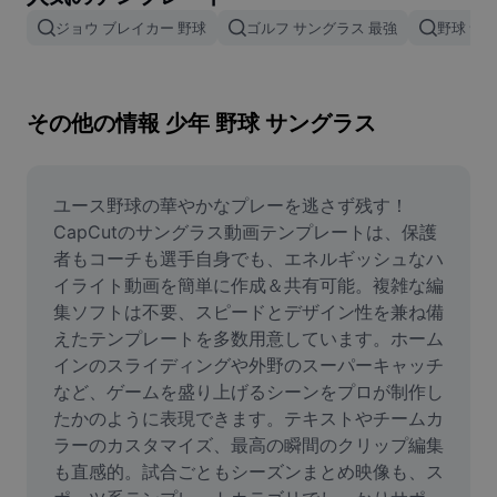
画像背景削除
ジョウ ブレイカー 野球
ゴルフ サングラス 最強
野球 サ
画像結合
画像補正ツール
その他の情報 少年 野球 サングラス
画像サイズ変更
オンライン写真エディター
ユース野球の華やかなプレーを逃さず残す！
CapCutのサングラス動画テンプレートは、保護
ミームジェネレーター
者もコーチも選手自身でも、エネルギッシュなハ
イライト動画を簡単に作成＆共有可能。複雑な編
AI Text Remover
集ソフトは不要、スピードとデザイン性を兼ね備
えたテンプレートを多数用意しています。ホーム
AI People Remover
インのスライディングや外野のスーパーキャッチ
AI Inpainting
など、ゲームを盛り上げるシーンをプロが制作し
たかのように表現できます。テキストやチームカ
Face Cutout
ラーのカスタマイズ、最高の瞬間のクリップ編集
も直感的。試合ごともシーズンまとめ映像も、ス