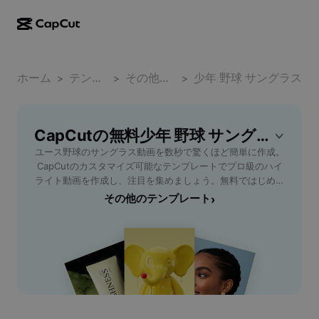
AI作成
機能
その他の情報
CapCutデスクトップ
ホーム
ソーシャルメディアのテンプレート
テンプレート
その他のスポーツ
少年 野球 サングラス
>
>
>
AIデザイン
AIツール
コミュニティ
CapCutオンライン
ホリデーのテンプレート
動画スタジオ
動画エディター＆ジェネレーター
CapCutの無料少年 野球 サングラステンプレート
CapCut Pad
その他
取り組み
ユース野球のサングラス動画を数秒で驚くほど簡単に作成。
AI動画ジェネレーター
画像エディター＆ジェネレーター
CapCutモバイル
CapCutのカスタマイズ可能なテンプレートでプロ級のハイ
アフィリエイト
ライト動画を作成し、注目を集めましょう。無料ではじめて
AI画像ジェネレーター
音声ジェネレーター＆エディター
Dreamina AI
差をつけよう！
その他のテンプレート
›
カレンダーのテンプレート
パイオニアプログラム
AI画像補正ツール
その他
Pippit AI
アニバーサリーのテンプレート
クリエイティブパートナープログラム
Dreamina Seedance 2.5
CapCutクリエイティブキャンパス
ユースケース
Nano Banana Pro
エフェクトのテンプレート
ソーシャルメディア
Gemini Omni
ヘルプ