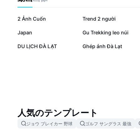
43.6万
14.9万
2 Ảnh Cuốn
Trend 2 người
1.8万
9306
Japan
Gu Trekking leo núi
209
207
DU LỊCH ĐÀ LẠT
Ghép ảnh Đà Lạt
人気のテンプレート
ジョウ ブレイカー 野球
ゴルフ サングラス 最強