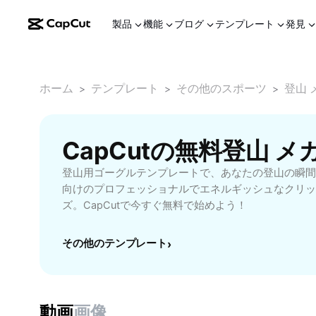
製品
機能
ブログ
テンプレート
発見
ホーム
テンプレート
その他のスポーツ
登山 
>
>
>
CapCutの無料登山 
登山用ゴーグルテンプレートで、あなたの登山の瞬間
向けのプロフェッショナルでエネルギッシュなクリッ
ズ。CapCutで今すぐ無料で始めよう！
その他のテンプレート
›
動画
画像