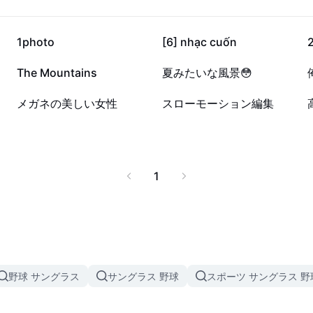
7.8万
3.7万
1photo
[6] nhạc cuốn
2
1987
1784
The Mountains
夏みたいな風景😳
17
3
メガネの美しい女性
スローモーション編集
1
野球 サングラス
サングラス 野球
スポーツ サングラス 野