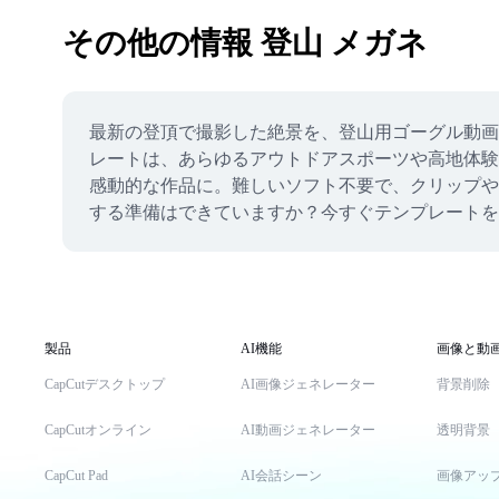
その他の情報 登山 メガネ
最新の登頂で撮影した絶景を、登山用ゴーグル動画
レートは、あらゆるアウトドアスポーツや高地体験
感動的な作品に。難しいソフト不要で、クリップや
する準備はできていますか？今すぐテンプレート
製品
AI機能
画像と動
CapCutデスクトップ
AI画像ジェネレーター
背景削除
CapCutオンライン
AI動画ジェネレーター
透明背景
CapCut Pad
AI会話シーン
画像アッ