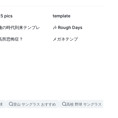
2.2万
1.9万
5 pics
template
1571
1362
俺の時代到来テンプレ
🎶 Rough Days
1
0
高所恐怖症？
メガネテンプ
球
登山 サングラス おすすめ
高校 野球 サングラス
雪