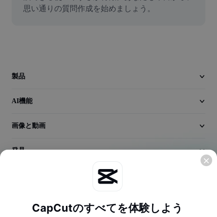
動画
思い通りの質問作成を始めましょう。
動画背景削除
品質向上
動画エディター
製品
動画のトリミング
AI機能
動画への字幕追加
画像と動画
動画コンバーター
発見
会社情報
CapCutのすべてを体験しよう