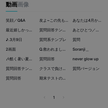
ビジネスのテンプレート
動画
画像
マーケティング
トラストセンター
テキストとオーディオ
ライフスタイル＆ブイログ
15.9万
3.7万
1.4万
産業のテンプレート
笑顔／Q&A
ヘルプセンター
友よ~この先もずっと...
あなたは4月から何年生ですか？
自動キャプション
カスタムデザイン
3937
3514
2979
最近嬉しかったことはなんですか？
質問回答テンプレート
あとひとつ／デュエット用＿
振り返りのテンプレート
キャプションテンプレート
その他
ニュースルーム
2274
1751
1631
♪.3月9日
質問系テンプレ
質問
音声認識
CapCutの利用規約について
1097
899
606
2画面
Q.救われましたか？
Soranji＿
テキスト読み上げ
リソース
Dreamina Seedance 2.0 Launch
493
445
314
🎶酷く暑い夏とナイフ
質問回答
never glow up
ハウツーガイド
カスタム音声
309
248
235
質問回答テンプレート/4枚
クラスで負けないことは？
質問バージョン
マーケットトレンド
声を加工
133
57
質問回答
期末テストの目標点数と順位は？
ピックアップ
ノイズ軽減
テンプレートのトレンドとヒント
1
画像
その他