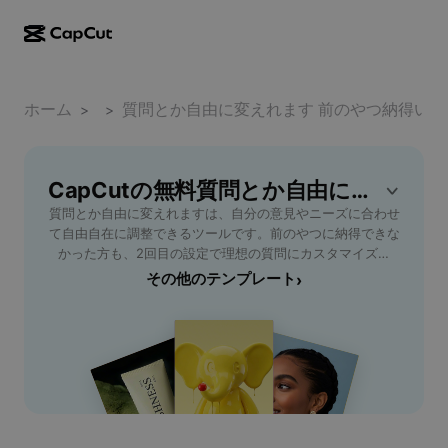
AI作成
機能
その他の情報
CapCutデスクトップ
ホーム
ソーシャルメディアのテンプレート
テンプレート
質問とか自由に変えれます 前のやつ納得いか
>
>
AIデザイン
AIツール
コミュニティ
CapCutオンライン
ホリデーのテンプレート
動画スタジオ
動画エディター＆ジェネレーター
CapCutの無料質問とか自由に変えれます 前のやつ納得いかなかったから2回目テンプレート
CapCut Pad
その他
取り組み
質問とか自由に変えれますは、自分の意見やニーズに合わせ
AI動画ジェネレーター
画像エディター＆ジェネレーター
CapCutモバイル
て自由自在に調整できるツールです。前のやつに納得できな
アフィリエイト
かった方も、2回目の設定で理想の質問にカスタマイズ可
AI画像ジェネレーター
音声ジェネレーター＆エディター
Dreamina AI
能。直感的な編集機能によって、専門知識がなくても簡単に
その他のテンプレート
›
カレンダーのテンプレート
パイオニアプログラム
修正できます。利用シーンは、アンケート作成、勉強、ディ
AI画像補正ツール
その他
Pippit AI
スカッション準備など多岐にわたり、多忙な方やピンポイン
アニバーサリーのテンプレート
トな質問を求めるユーザーにも最適です。柔軟なカスタマイ
クリエイティブパートナープログラム
Dreamina Seedance 2.5
ズ性と、すぐにでも実践できる使いやすさが特徴。あなたも
今日から、思い通りの質問作成を始めましょう。
CapCutクリエイティブキャンパス
ユースケース
Nano Banana Pro
エフェクトのテンプレート
ソーシャルメディア
Gemini Omni
ヘルプ