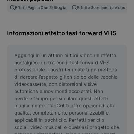
Rimuovi sfondo immagine
Effetti Pagina Che Si Sfoglia
Effetto Scorrimento Video
Unione di immagini
Miglioratore di immagini
Informazioni effetto fast forward VHS
Ridimensiona l'immagine
Editor di foto online
Aggiungi in un attimo ai tuoi video un effetto 
nostalgico e retrò con il fast forward VHS 
Generatore di meme
professionale. I nostri template ti permettono 
di ricreare l’aspetto glitch tipico delle vecchie 
AI Text Remover
videocassette, con distorsioni visive 
autentiche e movimenti accelerati. Non 
AI People Remover
perdere tempo per simulare questi effetti 
AI Inpainting
manualmente: CapCut ti offre opzioni di alta 
qualità, completamente personalizzabili e 
Face Cutout
applicabili in pochi clic. Perfetti per clip 
social, video musicali o qualsiasi progetto che 