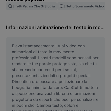
Rimuovi sfondo immagine
Effetti Pagina Che Si Sfoglia
Effetto Scorrimento Video
Unione di immagini
Miglioratore di immagini
Informazioni animazione del testo in movimento
Ridimensiona l'immagine
Editor di foto online
Eleva istantaneamente i tuoi video con 
animazioni di testo in movimento 
Generatore di meme
professionali. I nostri modelli sono pensati per 
rendere le tue parole protagoniste, sia che tu 
AI Text Remover
stia creando contenuti per i social, 
presentazioni aziendali o progetti speciali. 
AI People Remover
Dimentica ore passate a perfezionare la 
AI Inpainting
tipografia animata da zero: CapCut ti mette a 
disposizione una vasta libreria di animazioni 
Face Cutout
progettate da esperti che puoi personalizzare 
in pochi clic. Cambia testo, colori e 