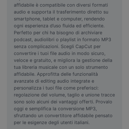
Video
affidabile è compatibile con diversi formati 
audio e supporta il trasferimento diretto su 
Rimuovi sfondo video
smartphone, tablet e computer, rendendo 
ogni esperienza d’uso fluida ed efficiente. 
Miglioramento della qualità
Perfetto per chi ha bisogno di archiviare 
podcast, audiolibri o playlist in formato MP3 
Editor video
senza complicazioni. Scegli CapCut per 
Taglia video
convertire i tuoi file audio in modo sicuro, 
veloce e gratuito, e migliora la gestione della 
Aggiungi sottotitoli al video
tua libreria musicale con un solo strumento 
affidabile. Approfitta delle funzionalità 
Convertitore video
avanzate di editing audio integrate e 
personalizza i tuoi file come preferisci: 
regolazione del volume, taglio e unione tracce 
sono solo alcuni dei vantaggi offerti. Provalo 
oggi e semplifica la conversione MP3, 
sfruttando un convertitore affidabile pensato 
per le esigenze degli utenti italiani.