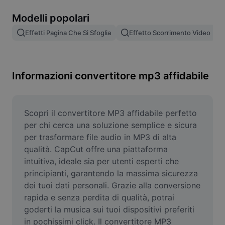
Rimuovi sfondo immagine
Modelli popolari
Unione di immagini
Effetti Pagina Che Si Sfoglia
Effetto Scorrimento Video
Miglioratore di immagini
Ridimensiona l'immagine
Informazioni convertitore mp3 affidabile
Editor di foto online
Generatore di meme
Scopri il convertitore MP3 affidabile perfetto 
per chi cerca una soluzione semplice e sicura 
AI Text Remover
per trasformare file audio in MP3 di alta 
qualità. CapCut offre una piattaforma 
AI People Remover
intuitiva, ideale sia per utenti esperti che 
principianti, garantendo la massima sicurezza 
AI Inpainting
dei tuoi dati personali. Grazie alla conversione 
Face Cutout
rapida e senza perdita di qualità, potrai 
goderti la musica sui tuoi dispositivi preferiti 
in pochissimi click. Il convertitore MP3 