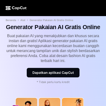
Beranda
Alat
Generator Pakaian AI Gratis Online
Kreasi AI
Fitur
Tentang
CapCut Desktop
Template media sosial
Generator Pakaian AI Gratis Online
Desain AI
Alat AI
Komunitas
CapCut Online
Template liburan
Buat pakaian AI yang menakjubkan dan khusus secara
instan dan gratis! Aplikasi generator pakaian AI gratis
Studio Video
Editor & pembuat video
CapCut Pad
online kami menggunakan kecerdasan buatan canggih
Lainnya
Inisiatif
untuk merancang tampilan unik dan stylish berdasarkan
Pembuat video AI
Editor & pembuat gambar
CapCut Mobile
preferensi Anda. Coba alat desain fashion AI gratis
Afiliasi
terbaik hari ini.
Pembuat gambar AI
Pembuat & editor suara
Dreamina AI
Template kalender
Program Pelopor
Penyempurna gambar AI
Dapatkan aplikasi CapCut
Lainnya
Pippit AI
Template hari jadi
Creative Partner Program
Dreamina Seedance 2.5
* Tidak perlu kartu kredit
CapCut Creative Campus
Kasus penggunaan
Nano Banana Pro
Template efek
Media sosial
Gemini Omni