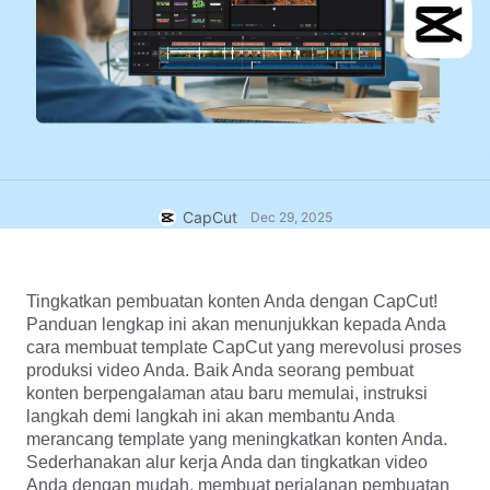
Template bisnis
Bantuan
Pemasaran
Pusat Kepercayaan
Teks & Audio
Gaya hidup & Vlog
Template industri
Pusat Bantuan
Keterangan otomatis
Desain kustom
Template kilas balik
Template keterangan
Lainnya
Newsroom
Pengenalan ucapan
Tentang Ketentuan Layanan CapCut
CapCut
Dec 29, 2025
Teks ke ucapan
Sumber daya
Dreamina Seedance 2.0 Launch
Panduan cara
Suara khusus
Tingkatkan pembuatan konten Anda dengan CapCut! 
Panduan lengkap ini akan menunjukkan kepada Anda 
Tren Pasar
Sempurnakan suara
cara membuat template CapCut yang merevolusi proses 
produksi video Anda. Baik Anda seorang pembuat 
Pilihan Teratas
Kurangi noise
konten berpengalaman atau baru memulai, instruksi 
Buka CapCut
langkah demi langkah ini akan membantu Anda 
Tren & tip template
merancang template yang meningkatkan konten Anda. 
Gambar
Sederhanakan alur kerja Anda dan tingkatkan video 
Lainnya
Anda dengan mudah, membuat perjalanan pembuatan 