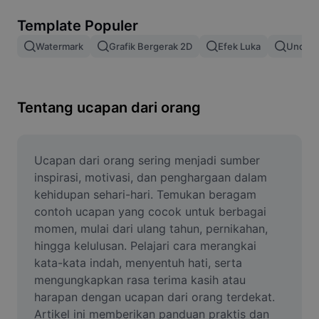
Hapus latar belakang gambar
Template Populer
Gabung gambar
Watermark
Grafik Bergerak 2D
Efek Luka
Unduh 
Penyempurna Gambar
Ubah Ukuran Gambar
Tentang ucapan dari orang
Editor Foto Online
Pembuat Meme
Ucapan dari orang sering menjadi sumber 
inspirasi, motivasi, dan penghargaan dalam 
AI Text Remover
kehidupan sehari-hari. Temukan beragam 
contoh ucapan yang cocok untuk berbagai 
AI People Remover
momen, mulai dari ulang tahun, pernikahan, 
hingga kelulusan. Pelajari cara merangkai 
AI Inpainting
kata-kata indah, menyentuh hati, serta 
Face Cutout
mengungkapkan rasa terima kasih atau 
harapan dengan ucapan dari orang terdekat. 
Artikel ini memberikan panduan praktis dan 