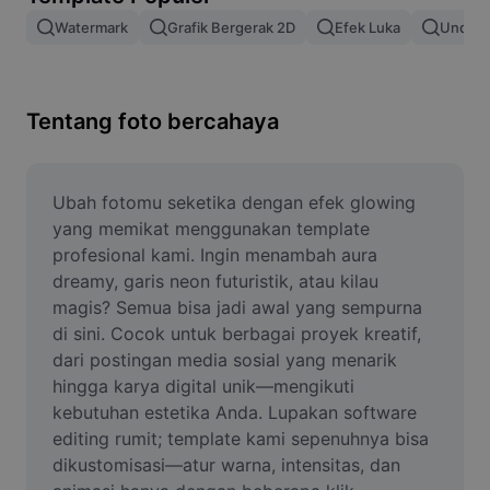
Hapus latar belakang gambar
Watermark
Grafik Bergerak 2D
Efek Luka
Unduh 
Gabung gambar
Penyempurna Gambar
Tentang foto bercahaya
Ubah Ukuran Gambar
Editor Foto Online
Ubah fotomu seketika dengan efek glowing 
yang memikat menggunakan template 
Pembuat Meme
profesional kami. Ingin menambah aura 
dreamy, garis neon futuristik, atau kilau 
AI Text Remover
magis? Semua bisa jadi awal yang sempurna 
di sini. Cocok untuk berbagai proyek kreatif, 
AI People Remover
dari postingan media sosial yang menarik 
AI Inpainting
hingga karya digital unik—mengikuti 
kebutuhan estetika Anda. Lupakan software 
Face Cutout
editing rumit; template kami sepenuhnya bisa 
dikustomisasi—atur warna, intensitas, dan 