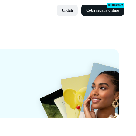
seedream5.0
Unduh
Coba secara online