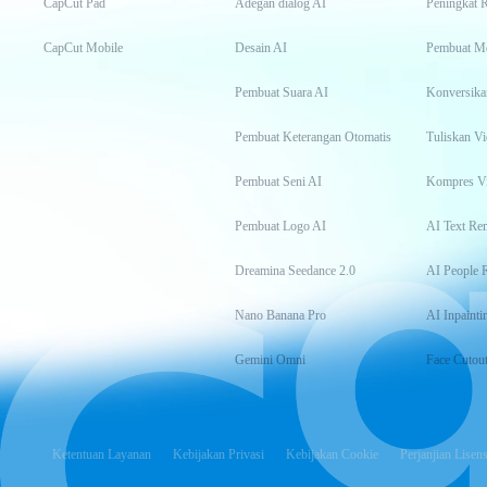
CapCut Pad
Adegan dialog AI
Peningkat 
CapCut Mobile
Desain AI
Pembuat M
Pembuat Suara AI
Konversika
Pembuat Keterangan Otomatis
Tuliskan Vi
Pembuat Seni AI
Kompres V
Pembuat Logo AI
AI Text Re
Dreamina Seedance 2.0
AI People 
Nano Banana Pro
AI Inpainti
Gemini Omni
Face Cutou
Ketentuan Layanan
Kebijakan Privasi
Kebijakan Cookie
Perjanjian Lisens