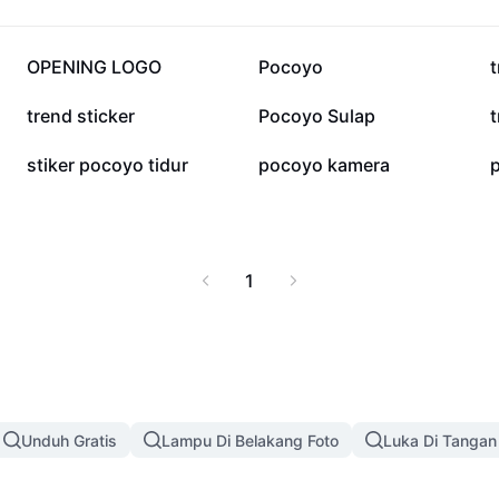
91,4 rb
75,1 rb
OPENING LOGO
Pocoyo
t
22 rb
16,1 rb
trend sticker
Pocoyo Sulap
t
9,8 rb
4,8 rb
stiker pocoyo tidur
pocoyo kamera
1
Unduh Gratis
Lampu Di Belakang Foto
Luka Di Tangan