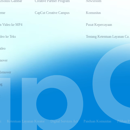
Resolusi Gambar
Creative Partner Program
Newsroom
eme
CapCut Creative Campus
Komunitas
n Video ke MP4
Pusat Kepercayaan
deo ke Teks
Tentang Keten
ideo
mover
Remover
ng
t
i
Ketentuan Layanan Kreator
Digital Services Act
Panduan Komunitas
Pilihan P