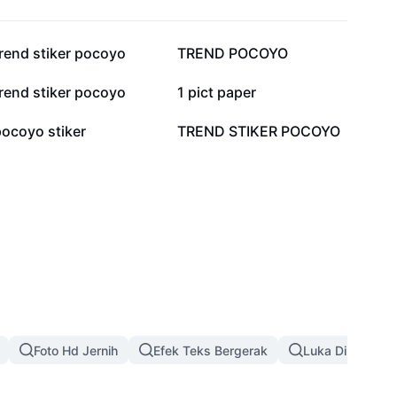
74,5 rb
66,5 rb
rend stiker pocoyo
TREND POCOYO
15,7 rb
13,1 rb
rend stiker pocoyo
1 pict paper
1,7 rb
1,7 rb
pocoyo stiker
TREND STIKER POCOYO
Foto Hd Jernih
Efek Teks Bergerak
Luka Di Wajah