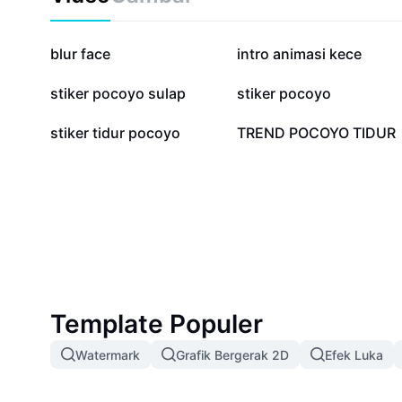
769,3 rb
205,7 rb
blur face
intro animasi kece
58,3 rb
34,1 rb
stiker pocoyo sulap
stiker pocoyo
13 rb
10 rb
stiker tidur pocoyo
TREND POCOYO TIDUR
Template Populer
Watermark
Grafik Bergerak 2D
Efek Luka