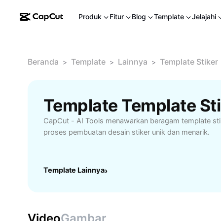
Produk
Fitur
Blog
Template
Jelajahi
Beranda
Template
Lainnya
Template Stiker
>
>
>
Template Template Sti
CapCut - AI Tools menawarkan beragam template s
proses pembuatan desain stiker unik dan menarik.
Template Lainnya
›
Video
Gambar