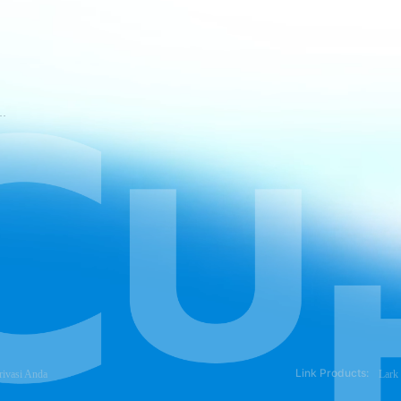
tuan Layanan CapCut
Link Products:
rivasi Anda
Lark