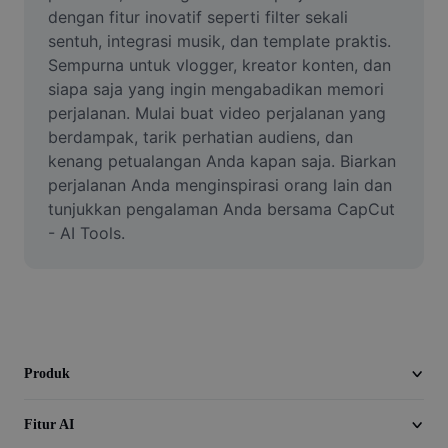
Video
dengan fitur inovatif seperti filter sekali 
sentuh, integrasi musik, dan template praktis. 
Hapus latar belakang video
Sempurna untuk vlogger, kreator konten, dan 
siapa saja yang ingin mengabadikan memori 
Tingkatkan kualitas
perjalanan. Mulai buat video perjalanan yang 
berdampak, tarik perhatian audiens, dan 
Editor Video
kenang petualangan Anda kapan saja. Biarkan 
Pangkas Video
perjalanan Anda menginspirasi orang lain dan 
tunjukkan pengalaman Anda bersama CapCut 
Tambahkan Subtitle ke Video
- AI Tools.
Konverter Video
Produk
Fitur AI