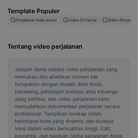
Hapus latar belakang gambar
Template Populer
Gabung gambar
Perjalanan Naik Motor
Video Di Pantai
Stiker Penyelam
Penyempurna Gambar
Ubah Ukuran Gambar
Tentang video perjalanan
Editor Foto Online
Pembuat Meme
Jelajahi dunia melalui video perjalanan yang 
memukau dan abadikan momen tak 
AI Text Remover
terlupakan dengan mudah. Baik Anda 
petualang, penjelajah budaya, atau keluarga 
AI People Remover
yang berlibur, alat video perjalanan kami 
memudahkan dokumentasi perjalanan secara 
AI Inpainting
profesional. Tampilkan lanskap indah, 
Face Cutout
kehidupan kota yang dinamis, dan budaya 
lokal dalam video berkualitas tinggi. Edit, 
percantik, dan bagikan cerita perjalanan Anda 