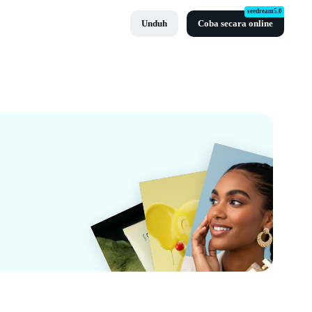
seedream5.0
Unduh
Coba secara online