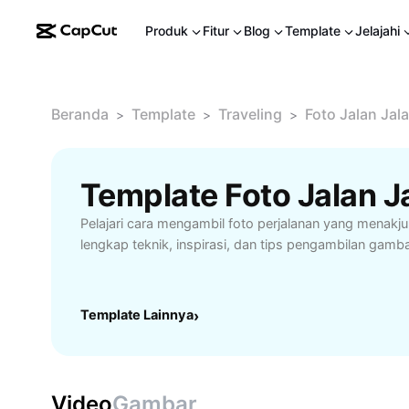
Produk
Fitur
Blog
Template
Jelajahi
Beranda
Template
Traveling
Foto Jalan Jal
>
>
>
Template Foto Jalan J
Pelajari cara mengambil foto perjalanan yang menak
lengkap teknik, inspirasi, dan tips pengambilan gamba
Template Lainnya
›
Video
Gambar