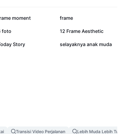
562 rb
497,7 rb
frame moment
frame
88,3 rb
77 rb
 foto
12 Frame Aesthetic
32,8 rb
29,3 rb
Today Story
selayaknya anak muda
ai
Transisi Video Perjalanan
Lebih Muda Lebih Tua Jalan