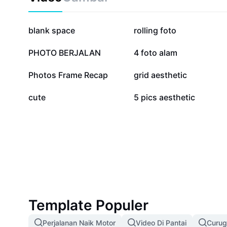
1,2 jt
1,1 jt
blank space
rolling foto
483,3 rb
349 rb
PHOTO BERJALAN
4 foto alam
66,1 rb
55,3 rb
Photos Frame Recap
grid aesthetic
11,6 rb
4,3 rb
cute
5 pics aesthetic
Template Populer
Perjalanan Naik Motor
Video Di Pantai
Curug