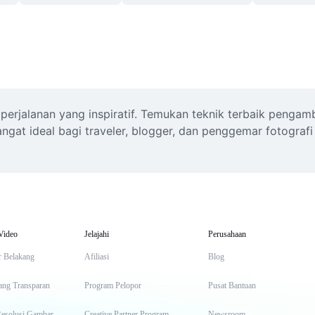
perjalanan yang inspiratif. Temukan teknik terbaik pengamb
angat ideal bagi traveler, blogger, dan penggemar fotograf
Video
Jelajahi
Perusahaan
r Belakang
Afiliasi
Blog
ang Transparan
Program Pelopor
Pusat Bantuan
Resolusi Gambar
Creative Partner Program
Newsroom