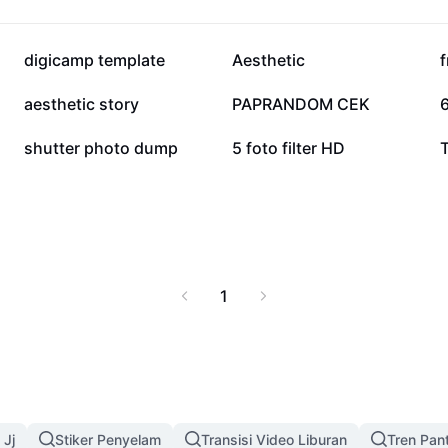
783 rb
572,1 rb
digicamp template
Aesthetic
132,9 rb
91,9 rb
aesthetic story
PAPRANDOM CEK
6
47,5 rb
40,8 rb
shutter photo dump
5 foto filter HD
1
 Jj
Stiker Penyelam
Transisi Video Liburan
Tren Pant