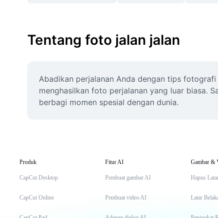
Tentang foto jalan jalan
Abadikan perjalanan Anda dengan tips fotografi 
menghasilkan foto perjalanan yang luar biasa. S
berbagi momen spesial dengan dunia.
Produk
Fitur AI
Gambar & 
CapCut Desktop
Pembuat gambar AI
Hapus Lata
CapCut Online
Pembuat video AI
Latar Belak
CapCut Pad
Adegan dialog AI
Peningkat 