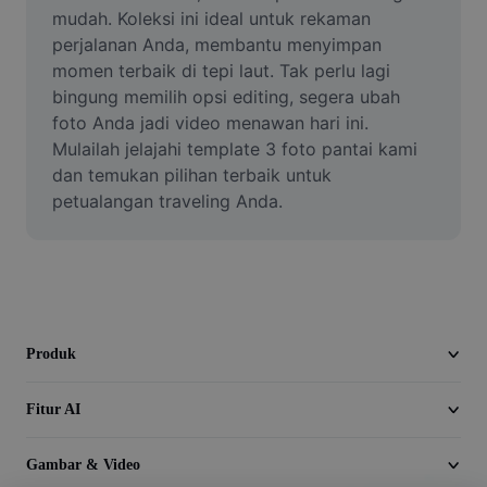
Video
mudah. Koleksi ini ideal untuk rekaman 
perjalanan Anda, membantu menyimpan 
Hapus latar belakang video
momen terbaik di tepi laut. Tak perlu lagi 
bingung memilih opsi editing, segera ubah 
Tingkatkan kualitas
foto Anda jadi video menawan hari ini. 
Mulailah jelajahi template 3 foto pantai kami 
Editor Video
dan temukan pilihan terbaik untuk 
Pangkas Video
petualangan traveling Anda.
Tambahkan Subtitle ke Video
Konverter Video
Produk
Fitur AI
Gambar & Video