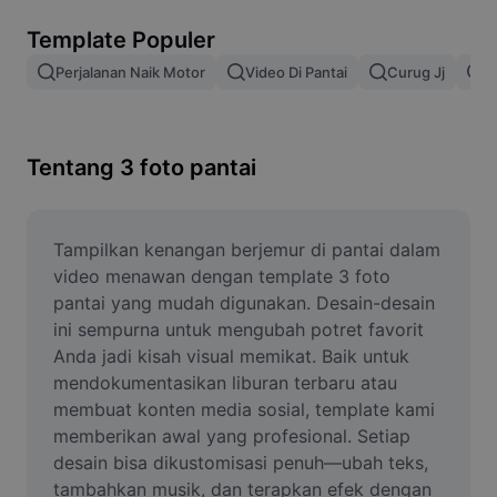
Hapus latar belakang gambar
Template Populer
Gabung gambar
Perjalanan Naik Motor
Video Di Pantai
Curug Jj
S
Penyempurna Gambar
Ubah Ukuran Gambar
Tentang 3 foto pantai
Editor Foto Online
Pembuat Meme
Tampilkan kenangan berjemur di pantai dalam 
video menawan dengan template 3 foto 
AI Text Remover
pantai yang mudah digunakan. Desain-desain 
ini sempurna untuk mengubah potret favorit 
AI People Remover
Anda jadi kisah visual memikat. Baik untuk 
mendokumentasikan liburan terbaru atau 
AI Inpainting
membuat konten media sosial, template kami 
Face Cutout
memberikan awal yang profesional. Setiap 
desain bisa dikustomisasi penuh—ubah teks, 
tambahkan musik, dan terapkan efek dengan 