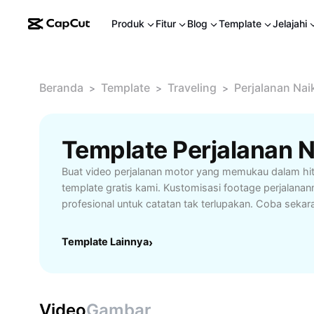
Produk
Fitur
Blog
Template
Jelajahi
Beranda
Template
Traveling
Perjalanan Nai
>
>
>
Buat video perjalanan motor yang memukau dalam hi
template gratis kami. Kustomisasi footage perjalana
profesional untuk catatan tak terlupakan. Coba sekar
Template Lainnya
›
Video
Gambar