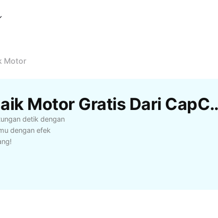
k Motor
Template Perjalanan Naik Motor
tungan detik dengan
nmu dengan efek
ang!