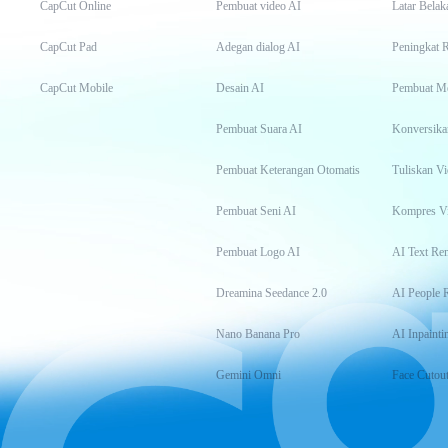
CapCut Online
Pembuat video AI
Latar Belak
CapCut Pad
Adegan dialog AI
Peningkat 
CapCut Mobile
Desain AI
Pembuat M
Pembuat Suara AI
Konversika
Pembuat Keterangan Otomatis
Tuliskan Vi
Pembuat Seni AI
Kompres V
Pembuat Logo AI
AI Text Re
Dreamina Seedance 2.0
AI People 
Nano Banana Pro
AI Inpainti
Gemini Omni
Face Cutou