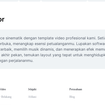
or
ce sinematik dengan template video profesional kami. Set
buka, menangkap esensi petualanganmu. Lupakan software 
terbaik, memilih musik dinamis, dan menerapkan efek memu
g akhir pekan, temukan layout yang tepat untuk menghidupka
ngan perjalananmu.
Video
Jelajahi
Perusahaan
r Belakang
Afiliasi
Blog