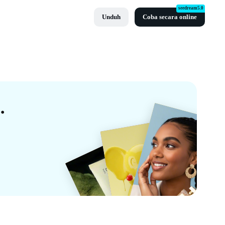
seedream5.0
Unduh
Coba secara online
 Gratis Dari CapCut