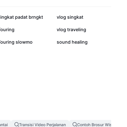
310,5 rb
284,6 rb
ingkat padat brngkt
vlog singkat
16 rb
14,1 rb
Touring
vlog traveling
1,6 rb
932
Touring slowmo
sound healing
antai
Transisi Video Perjalanan
Contoh Brosur Wisata