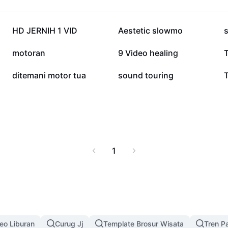
614,1 rb
468,1 rb
HD JERNIH 1 VID
Aestetic slowmo
s
30,3 rb
24,3 rb
motoran
9 Video healing
3 rb
2,1 rb
ditemani motor tua
sound touring
1
deo Liburan
Curug Jj
Template Brosur Wisata
Tren P