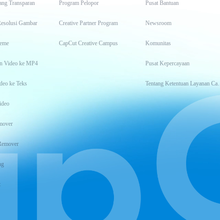
ang Transparan
Program Pelopor
Pusat Bantuan
Resolusi Gambar
Creative Partner Program
Newsroom
eme
CapCut Creative Campus
Komunitas
n Video ke MP4
Pusat Kepercayaan
deo ke Teks
Tentang Keten
ideo
mover
Remover
ng
t