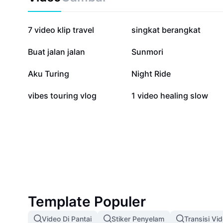
827,3 rb
715,9 rb
7 video klip travel
singkat berangkat
67,8 rb
37 rb
Buat jalan jalan
Sunmori
8,7 rb
5,3 rb
Aku Turing
Night Ride
803
495
vibes touring vlog
1 video healing slow
Template Populer
Video Di Pantai
Stiker Penyelam
Transisi Vi