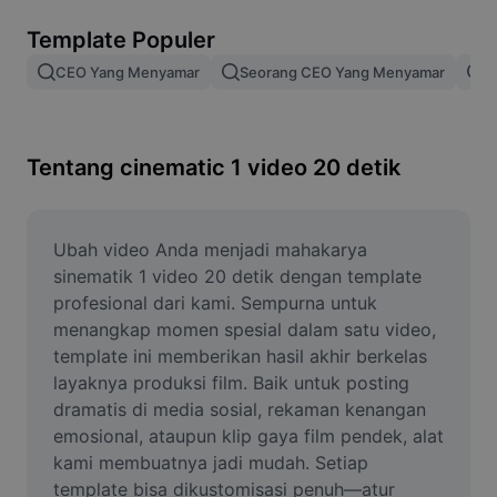
Hapus latar belakang gambar
Template Populer
Gabung gambar
CEO Yang Menyamar
Seorang CEO Yang Menyamar
E
Penyempurna Gambar
Ubah Ukuran Gambar
Tentang cinematic 1 video 20 detik
Editor Foto Online
Pembuat Meme
Ubah video Anda menjadi mahakarya 
sinematik 1 video 20 detik dengan template 
AI Text Remover
profesional dari kami. Sempurna untuk 
menangkap momen spesial dalam satu video, 
AI People Remover
template ini memberikan hasil akhir berkelas 
layaknya produksi film. Baik untuk posting 
AI Inpainting
dramatis di media sosial, rekaman kenangan 
Face Cutout
emosional, ataupun klip gaya film pendek, alat 
kami membuatnya jadi mudah. Setiap 
template bisa dikustomisasi penuh—atur 