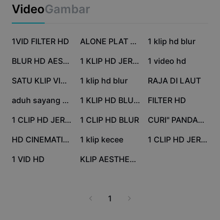
Template bisnis
Video
Gambar
Pemasaran
Pusat Kepercayaan
Teks & Audio
Gaya hidup & Vlog
2,2 jt
205,5 rb
60,9 rb
Template industri
1VID FILTER HD
Pusat Bantuan
ALONE PLAT KT 🔥
1 klip hd blur
Keterangan otomatis
Desain kustom
60,8 rb
32,2 rb
20,7 rb
BLUR HD AESTHETIC
1 KLIP HD JERNIH
1 video hd
Template kilas balik
Template keterangan
Lainnya
Newsroom
15,8 rb
12,3 rb
5,4 rb
SATU KLIP VIDEO BLUR
1 klip hd blur
RAJA DI LAUT
Pengenalan ucapan
Tentang Ketentuan Layanan CapCut
4,1 rb
3,4 rb
3,3 rb
aduh sayang 1 klip
1 KLIP HD BLUR KECE
FILTER HD
Teks ke ucapan
Sumber daya
Dreamina Seedance 2.0 Launch
1 rb
742
719
1 CLIP HD JERNIH
1 CLIP HD BLUR
CURI" PANDANG
Panduan cara
Suara khusus
691
641
412
HD CINEMATIC 1KLIP
1 klip kecee
1 CLIP HD JERNIH
Tren Pasar
Sempurnakan suara
263
248
1 VID HD
KLIP AESTHETIC
Pilihan Teratas
Kurangi noise
Tren & tip template
1
Gambar
Lainnya