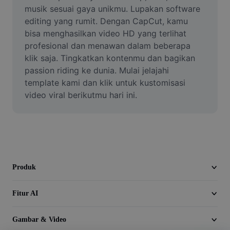
Video
musik sesuai gaya unikmu. Lupakan software 
editing yang rumit. Dengan CapCut, kamu 
Hapus latar belakang video
bisa menghasilkan video HD yang terlihat 
profesional dan menawan dalam beberapa 
Tingkatkan kualitas
klik saja. Tingkatkan kontenmu dan bagikan 
passion riding ke dunia. Mulai jelajahi 
Editor Video
template kami dan klik untuk kustomisasi 
Pangkas Video
video viral berikutmu hari ini.
Tambahkan Subtitle ke Video
Konverter Video
Produk
Fitur AI
Gambar & Video