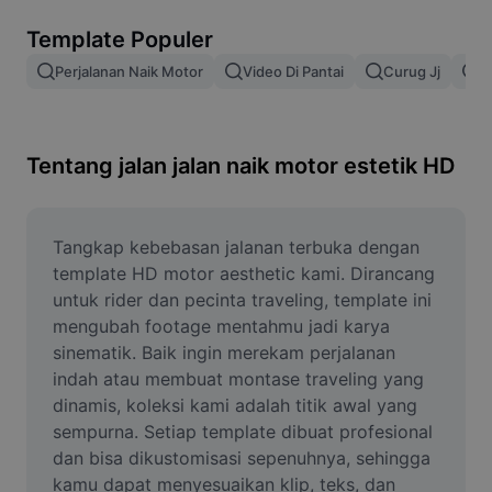
Hapus latar belakang gambar
Template Populer
Gabung gambar
Perjalanan Naik Motor
Video Di Pantai
Curug Jj
S
Penyempurna Gambar
Ubah Ukuran Gambar
Tentang jalan jalan naik motor estetik HD
Editor Foto Online
Pembuat Meme
Tangkap kebebasan jalanan terbuka dengan 
template HD motor aesthetic kami. Dirancang 
AI Text Remover
untuk rider dan pecinta traveling, template ini 
mengubah footage mentahmu jadi karya 
AI People Remover
sinematik. Baik ingin merekam perjalanan 
indah atau membuat montase traveling yang 
AI Inpainting
dinamis, koleksi kami adalah titik awal yang 
Face Cutout
sempurna. Setiap template dibuat profesional 
dan bisa dikustomisasi sepenuhnya, sehingga 
kamu dapat menyesuaikan klip, teks, dan 