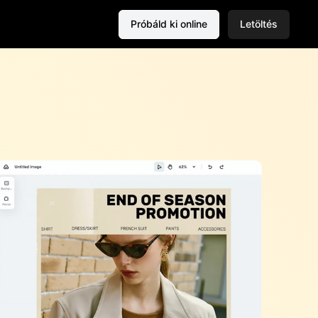
Próbáld ki online
Letöltés