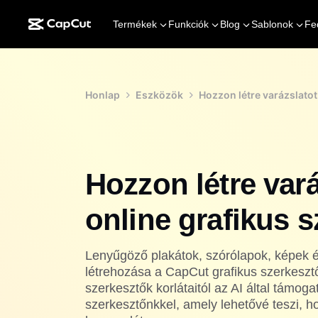
Termékek
Funkciók
Blog
Sablonok
Fe
Honlap
Eszközök
Hozzon létre varázslatot
Hozzon létre vará
online grafikus s
Lenyűgöző plakátok, szórólapok, képek 
létrehozása a CapCut grafikus szerkesztő
szerkesztők korlátaitól az AI által támogat
szerkesztőnkkel, amely lehetővé teszi, ho