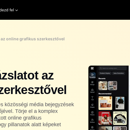
dezd fel
 az online grafikus szerkesztővel
zslatot az
zerkesztővel
és közösségi média bejegyzések
jével. Törje el a komplex
ott online grafikus
gy pillanatok alatt képeket