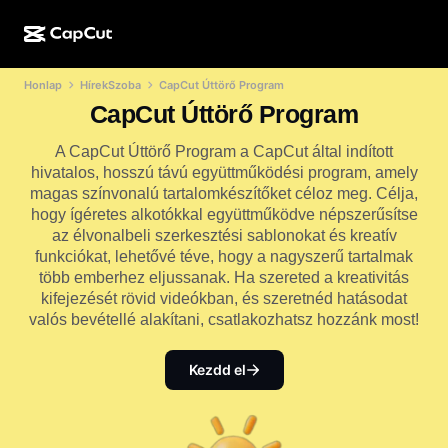
Honlap
HírekSzoba
CapCut Úttörő Program
MI-alkotás
Funkciók
Névjegy
CapCut Desktop
Közösségimédia-sablonok
CapCut Úttörő Program
MI-dizájn
MI-eszközök
Közösség
CapCut Online
Ünnepi sablonok
A CapCut Úttörő Program a CapCut által indított
hivatalos, hosszú távú együttműködési program, amely
Videóstúdió
Videószerkesztő és -generátor
CapCut Pad
magas színvonalú tartalomkészítőket céloz meg. Célja,
Több
Kezdeményezések
hogy ígéretes alkotókkal együttműködve népszerűsítse
MI-videógenerátor
Képszerkesztő és -generátor
CapCut Mobile
az élvonalbeli szerkesztési sablonokat és kreatív
Partnerek
funkciókat, lehetővé téve, hogy a nagyszerű tartalmak
MI-képgenerátor
Beszédhang-generátor és -szerkesztő
Dreamina AI
több emberhez eljussanak. Ha szereted a kreativitás
Naptársablonok
Úttörőprogram
kifejezését rövid videókban, és szeretnéd hatásodat
MI-képminőség-javító
Több
Pippit AI
valós bevétellé alakítani, csatlakozhatsz hozzánk most!
Évfordulós sablonok
Kreatív partnerprogram
Dreamina Seedance 2.5
Kezdd el
CapCut kreatív campus
Felhasználási területek
Nano Banana Pro
Effektsablonok
Közösségi média
Gemini Omni