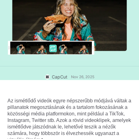
Üzleti sablonok
Súgó
Marketing
Bizalomközpont
Szöveg és hang
Életmód és vlogok
Iparági sablonok
Súgóközpont
Automatikus feliratok
Egyedi tervezés
Összefoglaló sablonok
Feliratsablonok
Több
Hírek
Beszédfelismerés
A CapCut Szolgáltatási feltételeiről
Szövegfelolvasás
Erőforrások
Dreamina Seedance 2.0 Launch
CapCut
Nov 26, 2025
Útmutatók
Egyéni beszédhangok
Piaci trendek
Beszédhang minőségjavítása
Az ismétlődő videók egyre népszerűbb módjává váltak a
pillanatok megosztásának és a tartalom fokozásának a
Legjobb választások
Zajcsökkentés
közösségi média platformokon, mint például a TikTok,
A CapCut megnyitása
Instagram, Twitter stb. Azok a
rövid videoklipek
, amelyek
Sablontrendek és tippek
ismétlődve játszódnak le, lehetővé teszik a nézők
Kép
számára, hogy többször is élvezhessék ugyanazt a
Több