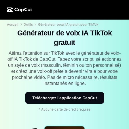
Accueil
Outils
Générateur vocal IA gratuit pour TikTok
Création par l'IA
Fonctionnalités
À propos
CapCut pour ordinateur
Modèles pour les réseaux sociaux
Générateur de voix IA TikTok
Conception IA
Outils IA
Communauté
gratuit
CapCut en ligne
Modèles pour les fêtes de fin d'année
Studio de vidéos
Éditeur et générateur de vidéos
Attirez l'attention sur TikTok avec le générateur de voix-
CapCut Pad
Plus
off IA TikTok de CapCut. Tapez votre script, sélectionnez
Initiatives
Générateur de vidéos IA
Éditeur et générateur d'images
un style de voix (masculin, féminin ou ton personnalisé)
CapCut sur mobile
et créez une voix-off prête à devenir virale pour votre
Affilié(e)s
Générateur d'images IA
Éditeur et générateur de voix
prochaine vidéo. Pas de micro nécessaire, résultats
Dreamina IA
Modèles de calendrier
instantanés en ligne.
Programme pour les pionniers et pionnières
Outil d'amélioration d'images IA
Plus
Pippit AI
Modèles pour anniversaire
Programme pour les partenaires créatifs
Téléchargez l'application CapCut
Dreamina Seedance 2.5
Campus créatif CapCut
* Aucune carte de crédit requise
Cas d'utilisation
Nano Banana Pro
Modèles d'effet
Réseaux sociaux
Gemini Omni