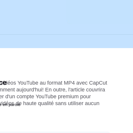
ce
s vidéos YouTube au format MP4 avec CapCut 
ent aujourd'hui! En outre, l'article couvrira 
er d'un compte YouTube premium pour 
idéos de haute qualité sans utiliser aucun 
e en parole