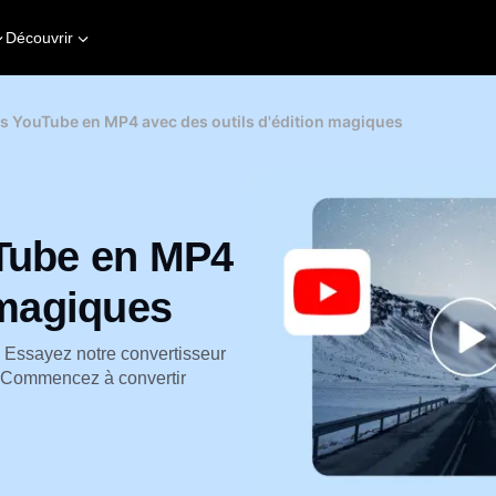
Découvrir
os YouTube en MP4 avec des outils d'édition magiques
uTube en MP4
 magiques
 Essayez notre convertisseur
 Commencez à convertir