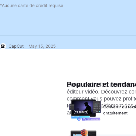
*Aucune carte de crédit requise
CapCut
May 15, 2025
Populaire et tendan
Convertissez facilement de
éditeur vidéo. Découvrez comm
comment vous pouvez profit
télécharger rapidement des v
Convertir du text
autre outil.
gratuitement