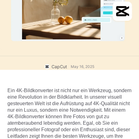
Business-Vorlagen
Hilfe
Marketing
Vertrauenszentrum
Text und Audio
Lifestyle und Vlogs
Branchenvorlagen
Hilfezentrum
Automatische Untertitel
Benutzerdefiniertes Design
Rückblick-Vorlagen
Untertitelvorlagen
Mehr
Newsroom
Spracherkennung
Über die CapCut-Nutzungsbedingungen
CapCut
May 16, 2025
Sprachausgabe
Ressourcen
Dreamina Seedance 2.0 Launch
Anleitungen
Benutzerdefinierte Stimmen
Ein 4K-Bildkonverter ist nicht nur ein Werkzeug, sondern 
Markttrends
Stimme optimieren
eine Revolution in der Bildklarheit. In unserer visuell 
gesteuerten Welt ist die Aufrüstung auf 4K-Qualität nicht 
Top-Auswahl
Rauschen reduzieren
nur ein Luxus, sondern eine Notwendigkeit. Mit einem 
4K-Bildkonverter können Ihre Fotos von gut zu 
CapCut öffnen
Vorlagen für Trends und Tipps
atemberaubend lebendig werden. Egal, ob Sie ein 
professioneller Fotograf oder ein Enthusiast sind, dieser 
Bild
Mehr
Leitfaden zeigt Ihnen die besten Werkzeuge, um Ihre 