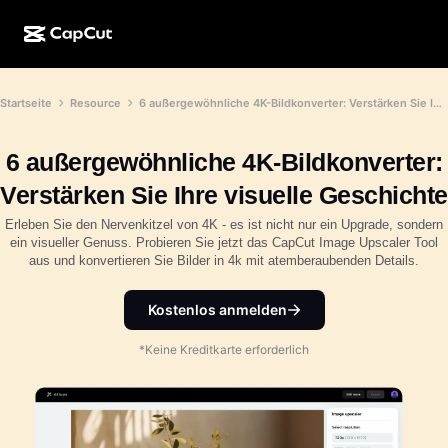
KI-Erstellung
Funktionen
Info
Startseite
Resource
6 außergewöhnliche 4K-Bildkonverter: Verstärken Sie Ihre visuelle Geschichte
CapCut Desktop
Vorlagen für Social Media
KI-Design
KI-Tools
Community
CapCut Online
Feiertagsvorlagen
6 außergewöhnliche 4K-Bildkonverter:
Video-Studio
Videoeditor und -generator
CapCut Pad
Verstärken Sie Ihre visuelle Geschichte
Mehr
Initiativen
KI-Videogenerator
Bildeditor und -generator
Erleben Sie den Nervenkitzel von 4K - es ist nicht nur ein Upgrade, sondern
CapCut für Mobilgeräte
ein visueller Genuss. Probieren Sie jetzt das CapCut Image Upscaler Tool
Partner*innen
aus und konvertieren Sie Bilder in 4k mit atemberaubenden Details.
KI-Bildgenerator
Stimmgenerator und -editor
Dreamina AI
Kalendervorlagen
Pionier-Programm
KI-Bildverbesserung
Kostenlos anmelden
Mehr
Pippit AI
Geburtstags-/Jubiläumsvorlagen
Programm für kreative Partner*innen
Dreamina Seedance 2.5
*Keine Kreditkarte erforderlich
CapCut Kreativ-Campus
Anwendungsfälle
Nano Banana Pro
Effektvorlagen
Soziale Netzwerke
Gemini Omni