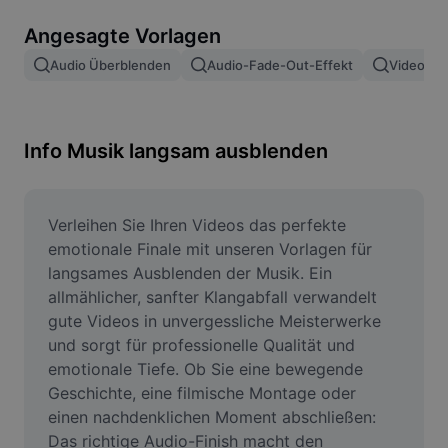
Bildhintergrund entfernen
Angesagte Vorlagen
Bilder zusammenfügen
Audio Überblenden
Audio-Fade-Out-Effekt
Video Ei
Bildoptimierung
Bildgröße ändern
Info Musik langsam ausblenden
Online-Fotoeditor
Meme-Generator
Verleihen Sie Ihren Videos das perfekte 
emotionale Finale mit unseren Vorlagen für 
AI Text Remover
langsames Ausblenden der Musik. Ein 
allmählicher, sanfter Klangabfall verwandelt 
AI People Remover
gute Videos in unvergessliche Meisterwerke 
und sorgt für professionelle Qualität und 
AI Inpainting
emotionale Tiefe. Ob Sie eine bewegende 
Face Cutout
Geschichte, eine filmische Montage oder 
einen nachdenklichen Moment abschließen: 
Das richtige Audio-Finish macht den 