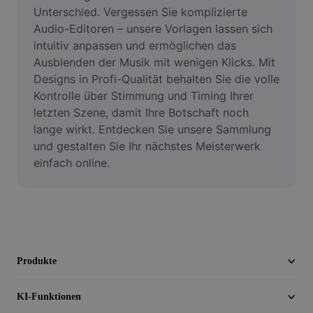
Video
Unterschied. Vergessen Sie komplizierte 
Audio-Editoren – unsere Vorlagen lassen sich 
Videohintergrund entfernen
intuitiv anpassen und ermöglichen das 
Ausblenden der Musik mit wenigen Klicks. Mit 
Qualität verbessern
Designs in Profi-Qualität behalten Sie die volle 
Kontrolle über Stimmung und Timing Ihrer 
Videoeditor
letzten Szene, damit Ihre Botschaft noch 
Video zuschneiden
lange wirkt. Entdecken Sie unsere Sammlung 
und gestalten Sie Ihr nächstes Meisterwerk 
Untertitel zu Videos hinzufügen
einfach online.
Videokonverter
Produkte
KI-Funktionen