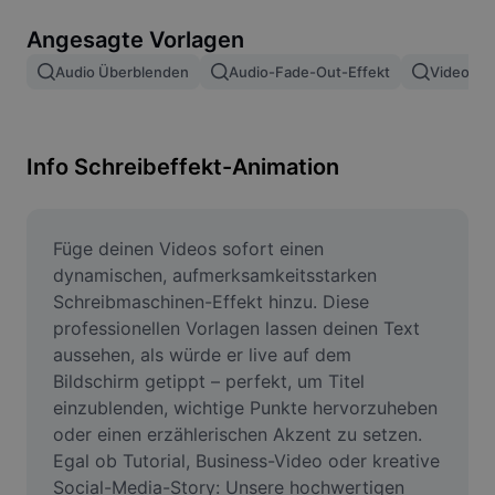
Bildhintergrund entfernen
Angesagte Vorlagen
Bilder zusammenfügen
Audio Überblenden
Audio-Fade-Out-Effekt
Video Ei
Bildoptimierung
Bildgröße ändern
Info Schreibeffekt-Animation
Online-Fotoeditor
Meme-Generator
Füge deinen Videos sofort einen 
dynamischen, aufmerksamkeitsstarken 
AI Text Remover
Schreibmaschinen-Effekt hinzu. Diese 
professionellen Vorlagen lassen deinen Text 
AI People Remover
aussehen, als würde er live auf dem 
Bildschirm getippt – perfekt, um Titel 
AI Inpainting
einzublenden, wichtige Punkte hervorzuheben 
Face Cutout
oder einen erzählerischen Akzent zu setzen. 
Egal ob Tutorial, Business-Video oder kreative 
Social-Media-Story: Unsere hochwertigen 