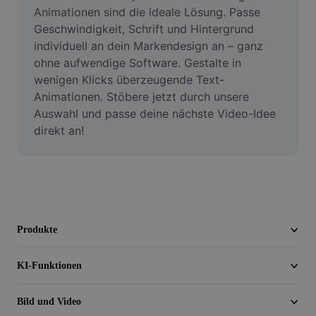
Video
Animationen sind die ideale Lösung. Passe 
Geschwindigkeit, Schrift und Hintergrund 
Videohintergrund entfernen
individuell an dein Markendesign an – ganz 
ohne aufwendige Software. Gestalte in 
Qualität verbessern
wenigen Klicks überzeugende Text-
Animationen. Stöbere jetzt durch unsere 
Videoeditor
Auswahl und passe deine nächste Video-Idee 
Video zuschneiden
direkt an!
Untertitel zu Videos hinzufügen
Videokonverter
Produkte
KI-Funktionen
Bild und Video