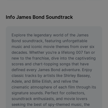
Bildhintergrund entfernen
Bilder zusammenfügen
Info James Bond Soundtrack
Bildoptimierung
Bildgröße ändern
Explore the legendary world of the James 
Bond soundtrack, featuring unforgettable 
Online-Fotoeditor
music and iconic movie themes from over six 
decades. Whether you’re a lifelong 007 fan or 
Meme-Generator
new to the franchise, dive into the captivating 
scores and chart-topping songs that have 
AI Text Remover
defined every James Bond adventure. Enjoy 
AI People Remover
classic tracks by artists like Shirley Bassey, 
Adele, and Billie Eilish, and relive the 
AI Inpainting
cinematic atmosphere of each film through its 
signature sounds. Perfect for collectors, 
Face Cutout
soundtrack enthusiasts, and movie lovers 
seeking the best of spy-themed music, the 