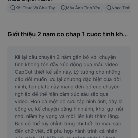
Xóa nền trong hình ảnh
Kết Thúc Và Chia Tay
Mẫu Ảnh Tình Yêu
Nhạc Tình Ha
Gộp hình ảnh
Công cụ nâng cấp hình ảnh
Giới thiệu 2 nam co chap 1 cuoc tinh khong ten
Điều chỉnh kích thước hình ảnh
Trình chỉnh sửa ảnh trực tuyến
Kể lại câu chuyện 2 năm gắn bó với chuyện 
tình không tên đầy xúc động qua mẫu video 
Công cụ tạo meme
CapCut thiết kế sẵn này. Lý tưởng cho những 
cặp đôi muốn lưu lại chương đặc biệt của đời 
AI Text Remover
mình, template này mang đến bố cục chuyên 
nghiệp để thể hiện cảm xúc sâu sắc qua 
AI People Remover
video. Hơn cả một bộ sưu tập hình ảnh, đây là 
AI Inpainting
công cụ kể chuyện bằng hình ảnh, khơi gợi nỗi 
nhớ, niềm hy vọng và mối liên kết thầm lặng. 
Face Cutout
Bạn có thể tuỳ chỉnh từng chi tiết, từ màu sắc 
đến chữ viết, để phù hợp hành trình cá nhân 