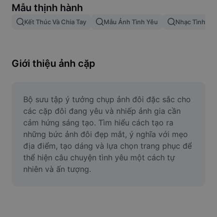
Mẫu thịnh hành
Xóa nền trong hình ảnh
Kết Thúc Và Chia Tay
Mẫu Ảnh Tình Yêu
Nhạc Tình Ha
Gộp hình ảnh
Công cụ nâng cấp hình ảnh
Giới thiệu ảnh cặp
Điều chỉnh kích thước hình ảnh
Trình chỉnh sửa ảnh trực tuyến
Bộ sưu tập ý tưởng chụp ảnh đôi đặc sắc cho 
Công cụ tạo meme
các cặp đôi đang yêu và nhiếp ảnh gia cần 
cảm hứng sáng tạo. Tìm hiểu cách tạo ra 
AI Text Remover
những bức ảnh đôi đẹp mắt, ý nghĩa với mẹo 
địa điểm, tạo dáng và lựa chọn trang phục để 
AI People Remover
thể hiện câu chuyện tình yêu một cách tự 
nhiên và ấn tượng.
AI Inpainting
Face Cutout