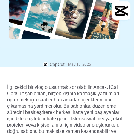
Ticari şablonlar
Yardım
Pazarlama
Güven Merkezi
Metin ve Ses
Yaşam Tarzı ve Vlog'lar
Sektör şablonları
Yardım Merkezi
Otomatik alt yazılar
Özel tasarım
Özet şablonları
Yazı şablonları
Daha fazla
Newsroom
Konuşma tanıma
CapCut Hizmet Şartları hakkında
CapCut
May 15, 2025
Metin okuma
Kaynaklar
Dreamina Seedance 2.0 Launch
Nasıl yapılır kılavuzları
Özel sesler
İlgi çekici bir vlog oluşturmak zor olabilir. Ancak, iCal 
Pazar Trendleri
Sesi iyileştir
CapCut şablonları, birçok kişinin karmaşık yazılımları 
öğrenmek için saatler harcamadan içeriklerini öne 
En Popüler Seçimler
Gürültü azaltma
çıkarmasına yardımcı olur. Bu şablonlar, düzenleme 
sürecini basitleştirerek herkes, hatta yeni başlayanlar 
CapCut'ı aç
Şablon trendler ve ipuçları
için bile erişilebilir hale getirir. İster sosyal medya, okul 
projeleri veya kişisel anılar için videolar oluştururken, 
Resim
Daha fazla
doğru şablonu bulmak size zaman kazandırabilir ve 