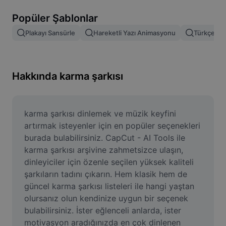
Resim arka planını kaldırma
Popüler Şablonlar
Resim birleştirme
Plakayı Sansürle
Hareketli Yazı Animasyonu
Türkçe Şab
Resim İyileştirme Aracı
Resmi Yeniden Boyutlandırma
Hakkında karma şarkısı
Çevrimiçi Fotoğraf Düzenleyici
Mizah Görseli Oluşturucu
karma şarkısı dinlemek ve müzik keyfini 
artırmak isteyenler için en popüler seçenekleri 
AI Text Remover
burada bulabilirsiniz. CapCut - AI Tools ile 
karma şarkısı arşivine zahmetsizce ulaşın, 
AI People Remover
dinleyiciler için özenle seçilen yüksek kaliteli 
şarkıların tadını çıkarın. Hem klasik hem de 
AI Inpainting
güncel karma şarkısı listeleri ile hangi yaştan 
Face Cutout
olursanız olun kendinize uygun bir seçenek 
bulabilirsiniz. İster eğlenceli anlarda, ister 
motivasyon aradığınızda en çok dinlenen 