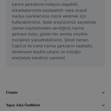
Video
karma şarkılarına kolayca ulaşabilir, 
arkadaşlarınızla paylaşabilir veya sosyal 
Video arka planını kaldırma
medya içeriklerinize müzik eklemek için 
kullanabilirsiniz. Sade arayüzümüz sayesinde 
Kaliteyi artır
zaman kaybetmeden sevdiğiniz karma 
şarkısını bulur, günün her anında müzikle 
Video Düzenleyici
moralinizi yükseltebilirsiniz. Şimdi hemen 
Videoyu Kesme
CapCut ile trend karma şarkılarını keşfedin, 
dinlemenin keyfini çıkarın ve müziğin 
Videoya Yazı Ekleme
enerjisiyle kendinizi yansıtın!
Video Dönüştürücü
Ürünler
Yapay Zekâ Özellikleri