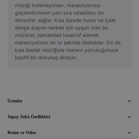
Video
müziği koleksiyonları, maneviyatınızı 
güçlendirmenin yanı sıra rahatlatıcı bir 
Video arka planını kaldırma
atmosfer sağlar. Kısa sürede huzur ve içsel 
denge arayan herkes için uygun olan bu 
Kaliteyi artır
müzikler, zamandan tasarruf ederek 
maneviyatınızı en iyi şekilde destekler. Siz de 
Video Düzenleyici
kısa ibadet müziğiyle manevi yolculuğunuza 
Videoyu Kesme
keyifli bir dokunuş ekleyin.
Videoya Yazı Ekleme
Video Dönüştürücü
Ürünler
Yapay Zekâ Özellikleri
Resim ve Video