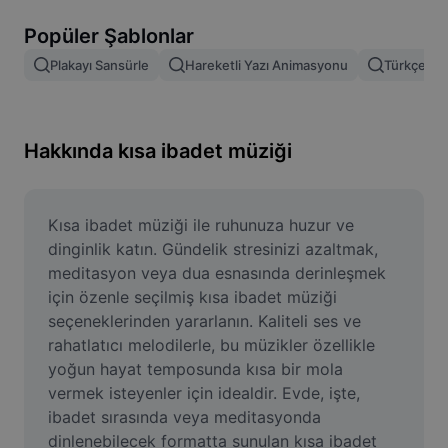
Resim arka planını kaldırma
Popüler Şablonlar
Resim birleştirme
Plakayı Sansürle
Hareketli Yazı Animasyonu
Türkçe Şab
Resim İyileştirme Aracı
Resmi Yeniden Boyutlandırma
Hakkında kısa ibadet müziği
Çevrimiçi Fotoğraf Düzenleyici
Mizah Görseli Oluşturucu
Kısa ibadet müziği ile ruhunuza huzur ve 
dinginlik katın. Gündelik stresinizi azaltmak, 
AI Text Remover
meditasyon veya dua esnasında derinleşmek 
için özenle seçilmiş kısa ibadet müziği 
AI People Remover
seçeneklerinden yararlanın. Kaliteli ses ve 
rahatlatıcı melodilerle, bu müzikler özellikle 
AI Inpainting
yoğun hayat temposunda kısa bir mola 
Face Cutout
vermek isteyenler için idealdir. Evde, işte, 
ibadet sırasında veya meditasyonda 
dinlenebilecek formatta sunulan kısa ibadet 