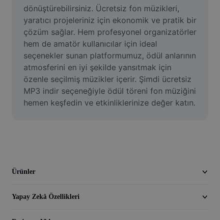
Video
dönüştürebilirsiniz. Ücretsiz fon müzikleri, 
yaratıcı projeleriniz için ekonomik ve pratik bir 
Video arka planını kaldırma
çözüm sağlar. Hem profesyonel organizatörler 
hem de amatör kullanıcılar için ideal 
Kaliteyi artır
seçenekler sunan platformumuz, ödül anlarının 
atmosferini en iyi şekilde yansıtmak için 
Video Düzenleyici
özenle seçilmiş müzikler içerir. Şimdi ücretsiz 
Videoyu Kesme
MP3 indir seçeneğiyle ödül töreni fon müziğini 
hemen keşfedin ve etkinliklerinize değer katın.
Videoya Yazı Ekleme
Video Dönüştürücü
Ürünler
Yapay Zekâ Özellikleri