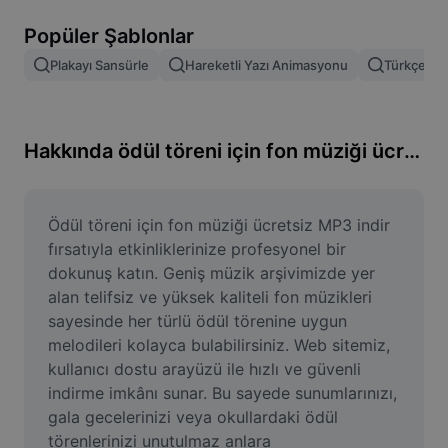
Resim arka planını kaldırma
Popüler Şablonlar
Resim birleştirme
Plakayı Sansürle
Hareketli Yazı Animasyonu
Türkçe Şab
Resim İyileştirme Aracı
Resmi Yeniden Boyutlandırma
Hakkında ödül töreni için fon müziği ücretsiz mp3 indir
Çevrimiçi Fotoğraf Düzenleyici
Mizah Görseli Oluşturucu
Ödül töreni için fon müziği ücretsiz MP3 indir 
fırsatıyla etkinliklerinize profesyonel bir 
AI Text Remover
dokunuş katın. Geniş müzik arşivimizde yer 
alan telifsiz ve yüksek kaliteli fon müzikleri 
AI People Remover
sayesinde her türlü ödül törenine uygun 
melodileri kolayca bulabilirsiniz. Web sitemiz, 
AI Inpainting
kullanıcı dostu arayüzü ile hızlı ve güvenli 
Face Cutout
indirme imkânı sunar. Bu sayede sunumlarınızı, 
gala gecelerinizi veya okullardaki ödül 
törenlerinizi unutulmaz anlara 