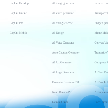
CapCut Desktop
AI image generator
Remove Ba
CapCut Online
AI video generator
Transparen
CapCut Pad
AI dialogue scene
Image Upsc
CapCut Mobile
AI Design
Meme Mak
AI Voice Generator
Convert Vi
Auto Caption Generator
Transcribe 
AI Art Generator
Compress 
AI Logo Generator
AI Text Re
Dreamina Seedance 2.0
AI People 
Nano Banana Pro
AI Inpainti
Gemini Omni
Face Cutou