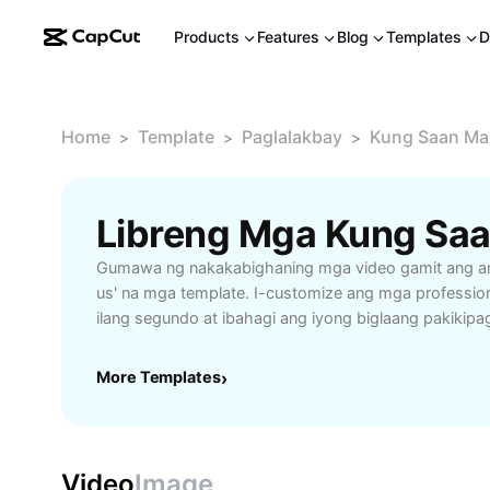
Products
Features
Blog
Templates
D
Home
Template
Paglalakbay
Kung Saan Ma
>
>
>
Gumawa ng nakakabighaning mga video gamit ang ami
us' na mga template. I-customize ang mga profession
ilang segundo at ibahagi ang iyong biglaang pakikipa
nang libre sa CapCut!
More Templates
›
Video
Image