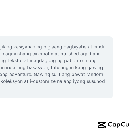
ilang kasiyahan ng biglaang pagbiyahe at hindi 
a magmukhang cinematic at polished agad ang 
 ang teksto, at magdagdag ng paborito mong 
anandaliang bakasyon, tutulungan kang gawing 
mong adventure. Gawing sulit ang bawat random 
koleksyon at i-customize na ang iyong susunod 