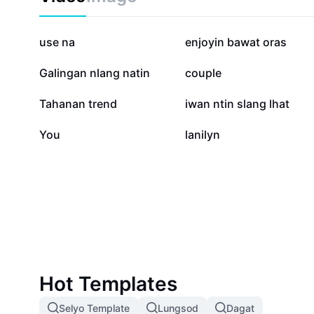
392.3K
26.7K
use na
enjoyin bawat oras
6.7K
3.8K
Galingan nlang natin
couple
1K
781
Tahanan trend
iwan ntin slang lhat
4
2
You
lanilyn
Hot Templates
Selyo Template
Lungsod
Dagat