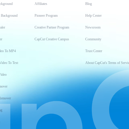
ckground
Affiliates
Blog
t Background
Pioneer Program
Help Center
aler
Creative Partner Program
Newsroom
er
CapCut Creative Campus
Community
deo To MP4
Trust Center
Video To Text
About CapCut's Terms of Servi
Video
mover
Remover
ng
t