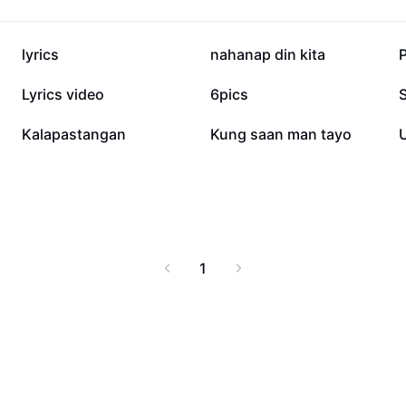
19.8K
15.1K
lyrics
nahanap din kita
2.3K
1.6K
Lyrics video
6pics
713
545
Kalapastangan
Kung saan man tayo
U
1