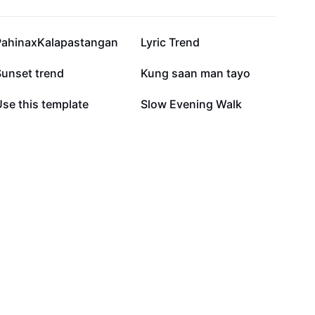
12.3K
7.2K
PahinaxKalapastangan
Lyric Trend
1.3K
1.1K
Sunset trend
Kung saan man tayo
75
12
se this template
Slow Evening Walk