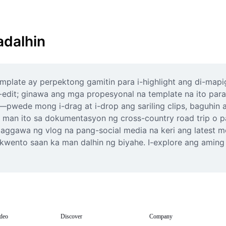
adalhin
plate ay perpektong gamitin para i-highlight ang di-mapig
-edit; ginawa ang mga propesyonal na template na ito par
a—pwede mong i-drag at i-drop ang sariling clips, baguhin
 man ito sa dokumentasyon ng cross-country road trip o p
paggawa ng vlog na pang-social media na keri ang latest 
wento saan ka man dalhin ng biyahe. I-explore ang aming 
deo
Discover
Company