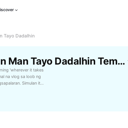
iscover
n Tayo Dadalhin
Libreng Mga Kung Saan Man Tayo Dadalhin Template Mula Sa CapCut
ng 'wherever it takes
al na vlog sa loob ng
gsapalaran. Simulan ito