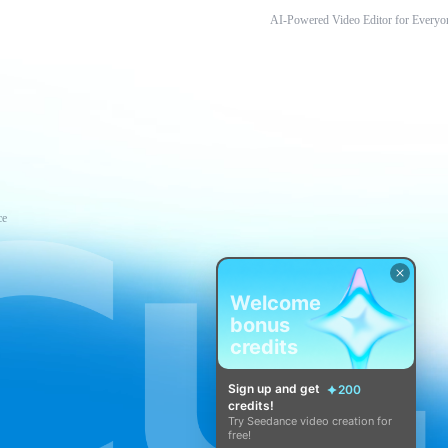
AI-Powered Video Editor for Everyo
ce
Welcome
bonus
credits
Sign up and get
200
credits!
Try Seedance video creation for
free!