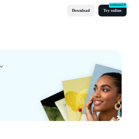
seedream5.0
Download
Try online