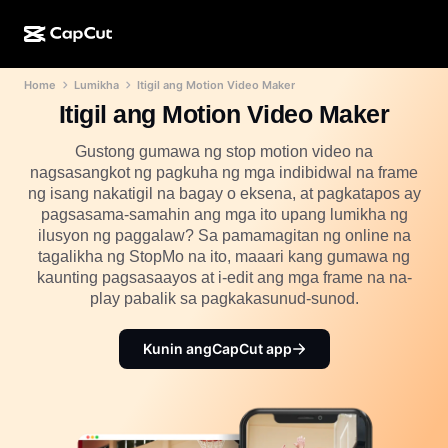
Home
Lumikha
Itigil ang Motion Video Maker
AI na paggawa
Mga Feature
Tungkol sa Amin
CapCut Desktop
Mga template para sa social media
Itigil ang Motion Video Maker
AI na Disenyo
Mga AI tool
Komunidad
CapCut Online
Mga pang-holiday na template
Gustong gumawa ng stop motion video na
nagsasangkot ng pagkuha ng mga indibidwal na frame
Video Studio
Video editor at generator
CapCut Pad
ng isang nakatigil na bagay o eksena, at pagkatapos ay
Higit pa
Mga Inisyatiba
pagsasama-samahin ang mga ito upang lumikha ng
AI video generator
Image editor at generator
CapCut Mobile
ilusyon ng paggalaw? Sa pamamagitan ng online na
Mga Affiliate
tagalikha ng StopMo na ito, maaari kang gumawa ng
Generator ng AI na larawan
Voice generator at editor
Dreamina AI
kaunting pagsasaayos at i-edit ang mga frame na na-
Mga template ng kalendaryo
Pioneer Program
play pabalik sa pagkakasunud-sunod.
AI na pampaganda ng larawan
Higit pa
Pippit AI
Mga template para sa anibersaryo
Creative Partner Program
Dreamina Seedance 2.5
Kunin angCapCut app
CapCut Creative Campus
Mga sitwasyon ng paggamit
Nano Banana Pro
Mga template ng mga effect
Social media
Gemini Omni