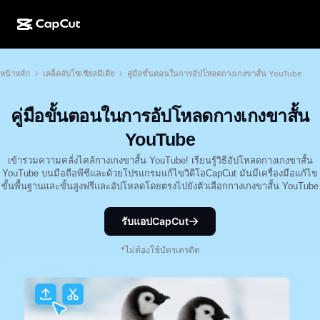
การสร้างผลงานด้วย AI
ฟีเจอร์
เกี่ยวกับ
หน้าหลัก
เคล็ดลับโซเชียลมีเดีย
คู่มือขั้นตอนในการอัปโหลดกางเกงขาสั้น YouTube
CapCut บนเดสก์ท็อป
แม่แบบโซเชียลมีเดีย
การดีไซน์ด้วย AI
เครื่องมือ AI
ชุมชน
CapCut ออนไลน์
แม่แบบเทศกาลวันหยุด
คู่มือขั้นตอนในการอัปโหลดกางเกงขาสั้น
สตูดิโอวิดีโอ
เครื่องมือสร้างและแก้ไขวิดีโอ
CapCut Pad
YouTube
อื่นๆ
โครงการริเริ่ม
ตัวสร้างวิดีโอ AI
เครื่องมือสร้างและแก้ไขรูปภาพ
เข้าร่วมความคลั่งไคล้กางเกงขาสั้น YouTube! เรียนรู้วิธีอัปโหลดกางเกงขาสั้น
CapCut บนมือถือ
YouTube บนมือถือพีซีและด้วยโปรแกรมแก้ไขวิดีโอCapCut มันมีเครื่องมือแก้ไข
พันธมิตร
ขั้นพื้นฐานและขั้นสูงฟรีและอัปโหลดโดยตรงไปยังตัวเลือกกางเกงขาสั้น YouTube
เครื่องมือสร้างรูปภาพ AI
เครื่องมือสร้างและแก้ไขเสียงพูด
Dreamina AI
แม่แบบปฏิทิน
โปรแกรมไพโอเนียร์
เครื่องมือปรับปรุงรูปภาพ AI
รับแอปCapCut
อื่นๆ
Pippit AI
แม่แบบวันครบรอบ
โปรแกรมพันธมิตรเพื่อการสร้างสรรค์
Dreamina Seedance 2.5
*ไม่ต้องใช้บัตรเครดิต
โปรแกรม CapCut Creative Campus
กรณีการใช้งาน
Nano Banana Pro
แม่แบบเอฟเฟกต์
โซเชียลมีเดีย
Gemini Omni