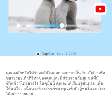
แม่แบบธุรกิจ
ความช่วยเหลือ
การตลาด
ศูนย์ความเชื่อถือ
ข้อความและเสียง
ไลฟ์สไตล์และวล็อก
แม่แบบอุตสาหกรรม
ศูนย์ช่วยเหลือ
คำบรรยายอัตโนมัติ
ดีไซน์แบบปรับแต่งเอง
แม่แบบรีแคป
แม่แบบคำบรรยาย
อื่นๆ
ห้องข่าว
การจดจำคำพูด
เกี่ยวกับเงื่อนไขการใช้บริการของ CapCut
CapCut
May 16, 2025
ข้อความเป็นคำพูด
แหล่งข้อมูล
Dreamina Seedance 2.0 Launch
คู่มือแนะนำวิธีการ
เสียงพูดแบบปรับแต่งเอง
คุณสงสัยหรือไม่ว่าจะอัปโหลดกางเกงขาสั้น YouTube เพื่อ
เทรนด์ในตลาด
ปรับปรุงเสียงพูด
ขยายรอยเท้าดิจิทัลของคุณและมีส่วนร่วมกับชุมชนที่มี
ชีวิตชีวาได้อย่างไร ในคู่มือนี้ คุณจะได้เรียนรู้ขั้นตอน เพื่อ
ตัวเลือกยอดนิยม
ลดเสียงรบกวน
ให้แน่ใจว่าเนื้อหาสร้างสรรค์ของคุณเข้าถึงผู้ชมในวงกว้าง
ได้อย่างง่ายดาย
เปิด CapCut
เทรนด์และเคล็ดลับสำหรับแม่แบบ
รูปภาพ
อื่นๆ