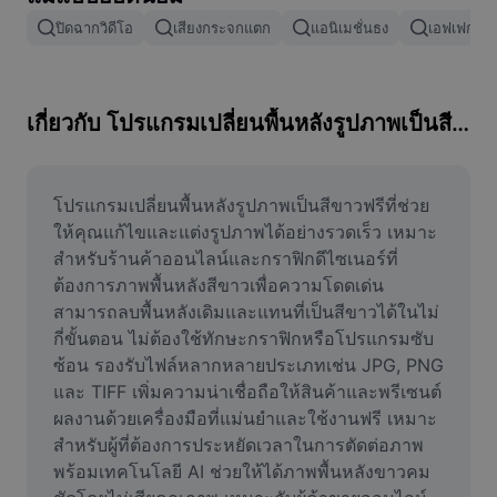
ลบพื้นหลังรูปภาพ
ปิดฉากวิดีโอ
เสียงกระจกแตก
แอนิเมชั่นธง
เอฟเฟกต์กา
ผสานรูปภาพ
เครื่องมือปรับปรุงรูปภาพ
เกี่ยวกับ โปรแกรมเปลี่ยนพื้นหลังรูปภาพเป็นสีขาวฟรี
ปรับขนาดรูปภาพ
เครื่องมือแก้ไขภาพถ่ายออนไลน์
โปรแกรมเปลี่ยนพื้นหลังรูปภาพเป็นสีขาวฟรีที่ช่วย
ให้คุณแก้ไขและแต่งรูปภาพได้อย่างรวดเร็ว เหมาะ
เครื่องมือสร้างมีม
สำหรับร้านค้าออนไลน์และกราฟิกดีไซเนอร์ที่
ต้องการภาพพื้นหลังสีขาวเพื่อความโดดเด่น 
AI Text Remover
สามารถลบพื้นหลังเดิมและแทนที่เป็นสีขาวได้ในไม่
กี่ขั้นตอน ไม่ต้องใช้ทักษะกราฟิกหรือโปรแกรมซับ
AI People Remover
ซ้อน รองรับไฟล์หลากหลายประเภทเช่น JPG, PNG 
AI Inpainting
และ TIFF เพิ่มความน่าเชื่อถือให้สินค้าและพรีเซนต์
ผลงานด้วยเครื่องมือที่แม่นยำและใช้งานฟรี เหมาะ
Face Cutout
สำหรับผู้ที่ต้องการประหยัดเวลาในการตัดต่อภาพ 
พร้อมเทคโนโลยี AI ช่วยให้ได้ภาพพื้นหลังขาวคม