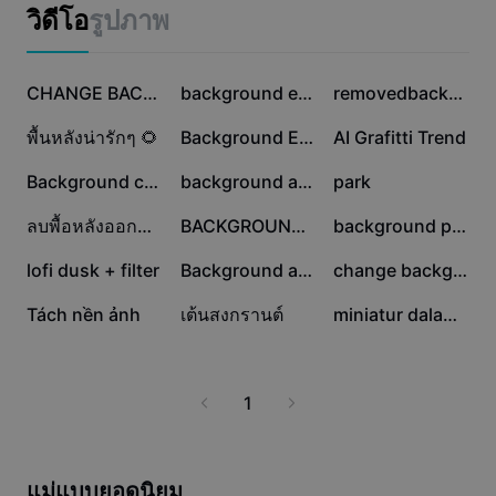
แม่แบบธุรกิจ
วิดีโอ
รูปภาพ
การตลาด
ศูนย์ความเชื่อถือ
ข้อความและเสียง
ไลฟ์สไตล์และวล็อก
235.4K
189.2K
142.9K
แม่แบบอุตสาหกรรม
ศูนย์ช่วยเหลือ
CHANGE BACKGROUND
background estetik
removedbackground
คำบรรยายอัตโนมัติ
ดีไซน์แบบปรับแต่งเอง
74.7K
68K
65.3K
พื้นหลังน่ารักๆ 🌻
Background Estetik
AI Grafitti Trend
แม่แบบรีแคป
แม่แบบคำบรรยาย
อื่นๆ
ห้องข่าว
60.4K
51.5K
48K
Background cute
background aesthetic
park
การจดจำคำพูด
เกี่ยวกับเงื่อนไขการใช้บริการของ CapCut
23.6K
16.7K
15.4K
ลบพื้อหลังออก2รูป
BACKGROUND CUTE
background putih
ข้อความเป็นคำพูด
แหล่งข้อมูล
Dreamina Seedance 2.0 Launch
13.3K
9.4K
8.2K
lofi dusk + filter
Background aesthetic
change background
คู่มือแนะนำวิธีการ
เสียงพูดแบบปรับแต่งเอง
3.3K
1.6K
1.1K
Tách nền ảnh
เต้นสงกรานต์
miniatur dalam kaca
เทรนด์ในตลาด
ปรับปรุงเสียงพูด
ตัวเลือกยอดนิยม
ลดเสียงรบกวน
1
เทรนด์และเคล็ดลับสำหรับแม่แบบ
รูปภาพ
อื่นๆ
แม่แบบยอดนิยม