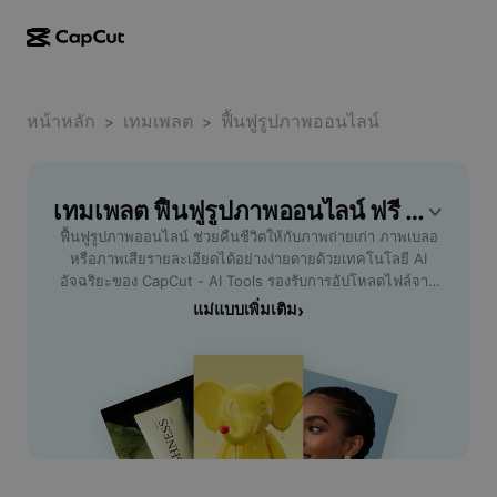
การสร้างผลงานด้วย AI
ฟีเจอร์
เกี่ยวกับ
CapCut บนเดสก์ท็อป
หน้าหลัก
แม่แบบโซเชียลมีเดีย
เทมเพลต
ฟื้นฟูรูปภาพออนไลน์
>
>
การดีไซน์ด้วย AI
เครื่องมือ AI
ชุมชน
CapCut ออนไลน์
แม่แบบเทศกาลวันหยุด
สตูดิโอวิดีโอ
เครื่องมือสร้างและแก้ไขวิดีโอ
เทมเพลต ฟื้นฟูรูปภาพออนไลน์ ฟรี โดย CapCut
CapCut Pad
อื่นๆ
โครงการริเริ่ม
ฟื้นฟูรูปภาพออนไลน์ ช่วยคืนชีวิตให้กับภาพถ่ายเก่า ภาพเบลอ
ตัวสร้างวิดีโอ AI
เครื่องมือสร้างและแก้ไขรูปภาพ
CapCut บนมือถือ
หรือภาพเสียรายละเอียดได้อย่างง่ายดายด้วยเทคโนโลยี AI
พันธมิตร
อัจฉริยะของ CapCut - AI Tools รองรับการอัปโหลดไฟล์จาก
เครื่องมือสร้างรูปภาพ AI
เครื่องมือสร้างและแก้ไขเสียงพูด
Dreamina AI
ทุกอุปกรณ์ ไม่ต้องดาวน์โหลดโปรแกรม แค่คลิกเดียวก็สามารถ
แม่แบบเพิ่มเติม
›
แม่แบบปฏิทิน
โปรแกรมไพโอเนียร์
ปรับความคมชัด ลดจุดรบกวน และเติมสีสันให้ภาพสวยสดใส
เครื่องมือปรับปรุงรูปภาพ AI
อื่นๆ
Pippit AI
เหมือนใหม่ เหมาะสำหรับผู้ที่ต้องการเก็บความทรงจำให้
แม่แบบวันครบรอบ
ครอบครัว นักออกแบบ หรือนักธุรกิจที่ต้องใช้ภาพคุณภาพสูงบน
โปรแกรมพันธมิตรเพื่อการสร้างสรรค์
Dreamina Seedance 2.5
เว็บไซต์และโซเชียลมีเดีย ใช้งานง่าย รวดเร็ว และปลอดภัย
ฟื้นฟูรูปภาพออนไลน์ที่นี่ ครบทุกความต้องการพร้อมฟีเจอร์
โปรแกรม CapCut Creative Campus
กรณีการใช้งาน
Nano Banana Pro
แก้ไขรูปภาพหลากหลาย ไม่ว่าคุณจะต้องการปรับปรุงภาพ
แม่แบบเอฟเฟกต์
บุคคล ภาพสินค้า หรือภาพถ่ายในสตูดิโอ ให้ภาพดูคมชัดและมี
โซเชียลมีเดีย
Gemini Omni
ชีวิตชีวา อีกทั้งยังสามารถแชร์ไฟล์ผลลัพธ์ได้ทันทีผ่านช่องทาง
ความช่วยเหลือ