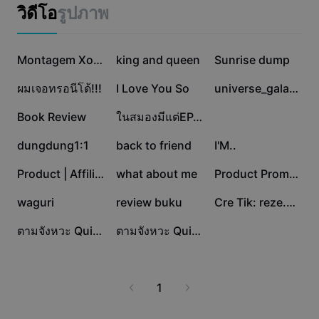
แม่แบบธุรกิจ
ออนไลน์ต่าง ๆ ลองฟื้นฟูรูปภาพออนไลน์กับ CapCut - AI Tools
วิดีโอ
รูปภาพ
การตลาด
เพื่อภาพที่ดีที่สุดสำหรับทุกโอกาส
ศูนย์ความเชื่อถือ
ข้อความและเสียง
ไลฟ์สไตล์และวล็อก
71.7K
62.2K
55.2K
แม่แบบอุตสาหกรรม
ศูนย์ช่วยเหลือ
Montagem Xonada
king and queen
Sunrise dump
คำบรรยายอัตโนมัติ
ดีไซน์แบบปรับแต่งเอง
39.7K
20.8K
19.1K
ผมเจอทรอนีโด้!!!
I Love You So
universe_galaxy
แม่แบบรีแคป
แม่แบบคำบรรยาย
อื่นๆ
ห้องข่าว
10.6K
9.5K
8.2K
Book Review
ในสมองมีแต่EP.2😋
การจดจำคำพูด
เกี่ยวกับเงื่อนไขการใช้บริการของ CapCut
7.3K
5.2K
2.9K
dungdung1:1
back to friend
I'M..
ข้อความเป็นคำพูด
แหล่งข้อมูล
Dreamina Seedance 2.0 Launch
2.5K
2.5K
1.7K
Product | Affiliate
what about me
Product Promotion
คู่มือแนะนำวิธีการ
เสียงพูดแบบปรับแต่งเอง
1.7K
1.4K
964
waguri
review buku
Cre Tik: reze.0610
เทรนด์ในตลาด
ปรับปรุงเสียงพูด
243
234
ตามจังหวะ Quick Cut
ตามจังหวะ Quick Cut
ตัวเลือกยอดนิยม
ลดเสียงรบกวน
เทรนด์และเคล็ดลับสำหรับแม่แบบ
1
รูปภาพ
อื่นๆ