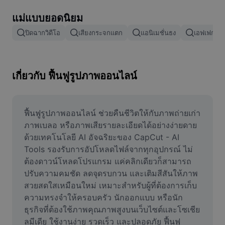
ลบพื้นหลังรูปภาพ
แม่แบบยอดนิยม
ผสานรูปภาพ
ปิดฉากวิดีโอ
เสียงกระจกแตก
แอนิเมชั่นธง
เอฟเฟกต์กา
เครื่องมือปรับปรุงรูปภาพ
ปรับขนาดรูปภาพ
เกี่ยวกับ ฟื้นฟูรูปภาพออนไลน์
เครื่องมือแก้ไขภาพถ่ายออนไลน์
เครื่องมือสร้างมีม
ฟื้นฟูรูปภาพออนไลน์ ช่วยคืนชีวิตให้กับภาพถ่ายเก่า 
ภาพเบลอ หรือภาพเสียรายละเอียดได้อย่างง่ายดาย
AI Text Remover
ด้วยเทคโนโลยี AI อัจฉริยะของ CapCut - AI 
Tools รองรับการอัปโหลดไฟล์จากทุกอุปกรณ์ ไม่
AI People Remover
ต้องดาวน์โหลดโปรแกรม แค่คลิกเดียวก็สามารถ
ปรับความคมชัด ลดจุดรบกวน และเติมสีสันให้ภาพ
AI Inpainting
สวยสดใสเหมือนใหม่ เหมาะสำหรับผู้ที่ต้องการเก็บ
Face Cutout
ความทรงจำให้ครอบครัว นักออกแบบ หรือนัก
ธุรกิจที่ต้องใช้ภาพคุณภาพสูงบนเว็บไซต์และโซเชีย
ลมีเดีย ใช้งานง่าย รวดเร็ว และปลอดภัย ฟื้นฟู