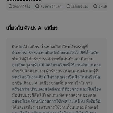
ลบพื้นหลังรูปภาพ
ปิดฉากวิดีโอ
เสียงกระจกแตก
แอนิเมชั่นธง
เอฟเฟกต์กา
ผสานรูปภาพ
เครื่องมือปรับปรุงรูปภาพ
เกี่ยวกับ ศิลปะ AI เสถียร
ปรับขนาดรูปภาพ
เครื่องมือแก้ไขภาพถ่ายออนไลน์
ศิลปะ AI เสถียร เป็นทางเลือกใหม่สำหรับผู้ที่
ต้องการสร้างผลงานศิลปะด้วยเทคโนโลยีที่ล้ำสมัย 
เครื่องมือสร้างมีม
ช่วยให้ผู้ใช้สร้างสรรค์ภาพที่แม่นยำและมีความ
ละเอียดสูง พร้อมฟีเจอร์อัจฉริยะที่ใช้งานง่าย เหมาะ
AI Text Remover
สำหรับนักออกแบบ ผู้สร้างสรรค์คอนเทนต์ และผู้ที่
หลงใหลในงานศิลป์ ไม่ว่าคุณจะเป็นมือใหม่หรือมือ
AI People Remover
อาชีพ ศิลปะ AI เสถียรช่วยเพิ่มความเร็วในการ
AI Inpainting
สร้างภาพ ปรับแต่งสไตล์ตามที่ต้องการ และมีเครื่อง
มือปรับปรุงสีสันให้โดดเด่น พัฒนาผลงานของคุณ
Face Cutout
อย่างมีเอกลักษณ์ด้วยการใช้เทคโนโลยี AI ที่เชื่อถือ
ได้และเสถียร รองรับการใช้งานทั้งบนคอมพิวเตอร์