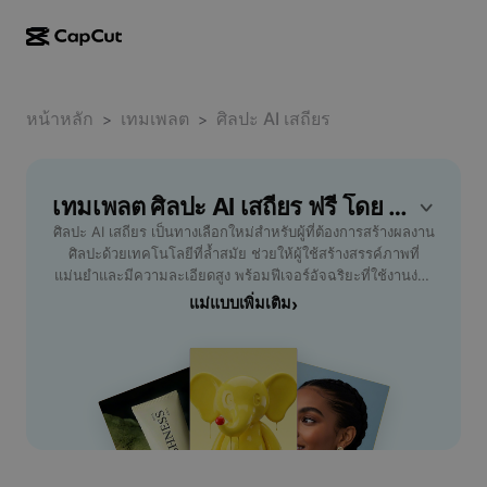
การสร้างผลงานด้วย AI
ฟีเจอร์
เกี่ยวกับ
CapCut บนเดสก์ท็อป
หน้าหลัก
แม่แบบโซเชียลมีเดีย
เทมเพลต
ศิลปะ AI เสถียร
>
>
การดีไซน์ด้วย AI
เครื่องมือ AI
ชุมชน
CapCut ออนไลน์
แม่แบบเทศกาลวันหยุด
สตูดิโอวิดีโอ
เครื่องมือสร้างและแก้ไขวิดีโอ
เทมเพลต ศิลปะ AI เสถียร ฟรี โดย CapCut
CapCut Pad
อื่นๆ
โครงการริเริ่ม
ศิลปะ AI เสถียร เป็นทางเลือกใหม่สำหรับผู้ที่ต้องการสร้างผลงาน
ตัวสร้างวิดีโอ AI
เครื่องมือสร้างและแก้ไขรูปภาพ
CapCut บนมือถือ
ศิลปะด้วยเทคโนโลยีที่ล้ำสมัย ช่วยให้ผู้ใช้สร้างสรรค์ภาพที่
พันธมิตร
แม่นยำและมีความละเอียดสูง พร้อมฟีเจอร์อัจฉริยะที่ใช้งานง่าย
เครื่องมือสร้างรูปภาพ AI
เครื่องมือสร้างและแก้ไขเสียงพูด
Dreamina AI
เหมาะสำหรับนักออกแบบ ผู้สร้างสรรค์คอนเทนต์ และผู้ที่
แม่แบบเพิ่มเติม
›
แม่แบบปฏิทิน
โปรแกรมไพโอเนียร์
หลงใหลในงานศิลป์ ไม่ว่าคุณจะเป็นมือใหม่หรือมืออาชีพ ศิลปะ
เครื่องมือปรับปรุงรูปภาพ AI
อื่นๆ
Pippit AI
AI เสถียรช่วยเพิ่มความเร็วในการสร้างภาพ ปรับแต่งสไตล์ตามที่
แม่แบบวันครบรอบ
ต้องการ และมีเครื่องมือปรับปรุงสีสันให้โดดเด่น พัฒนาผลงาน
โปรแกรมพันธมิตรเพื่อการสร้างสรรค์
Dreamina Seedance 2.5
ของคุณอย่างมีเอกลักษณ์ด้วยการใช้เทคโนโลยี AI ที่เชื่อถือได้
และเสถียร รองรับการใช้งานทั้งบนคอมพิวเตอร์และมือถือ สร้าง
โปรแกรม CapCut Creative Campus
กรณีการใช้งาน
Nano Banana Pro
แรงบันดาลใจใหม่ ๆ ให้กับโปรเจกต์ศิลปะของคุณได้ทุกวัน เลือก
แม่แบบเอฟเฟกต์
ใช้ ศิลปะ AI เสถียร จาก CapCut - AI Tools เพื่อก้าวสู่การเป็น
โซเชียลมีเดีย
Gemini Omni
ศิลปินยุคใหม่ที่พร้อมตอบโจทย์ทุกความต้องการด้านความคิด
ความช่วยเหลือ