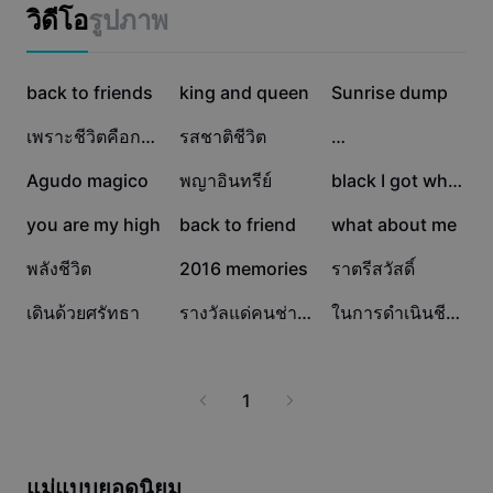
แม่แบบธุรกิจ
สร้างสรรค์
วิดีโอ
รูปภาพ
การตลาด
ศูนย์ความเชื่อถือ
ข้อความและเสียง
ไลฟ์สไตล์และวล็อก
154.7K
62.2K
55.5K
แม่แบบอุตสาหกรรม
back to friends
ศูนย์ช่วยเหลือ
king and queen
Sunrise dump
คำบรรยายอัตโนมัติ
ดีไซน์แบบปรับแต่งเอง
45.2K
43.3K
27K
เพราะชีวิตคือการต่อสู้
รสชาติชีวิต
…
แม่แบบรีแคป
แม่แบบคำบรรยาย
อื่นๆ
ห้องข่าว
20.2K
18.7K
15.5K
Agudo magico
พญาอินทรีย์
black I got white
การจดจำคำพูด
เกี่ยวกับเงื่อนไขการใช้บริการของ CapCut
6.1K
5.2K
2.5K
you are my high
back to friend
what about me
ข้อความเป็นคำพูด
แหล่งข้อมูล
Dreamina Seedance 2.0 Launch
2.2K
1K
967
พลังชีวิต
2016 memories
ราตรีสวัสดิ์
คู่มือแนะนำวิธีการ
เสียงพูดแบบปรับแต่งเอง
785
654
287
เดินด้วยศรัทธา
รางวัลแด่คนช่างฝัน
ในการดำเนินชีวิต
เทรนด์ในตลาด
ปรับปรุงเสียงพูด
ตัวเลือกยอดนิยม
ลดเสียงรบกวน
1
เทรนด์และเคล็ดลับสำหรับแม่แบบ
รูปภาพ
อื่นๆ
แม่แบบยอดนิยม