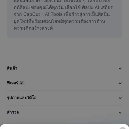
และมือถือ สร้างแรงบันดาลใจใหม่ ๆ ให้กับโปรเจ
วิดีโอ
กต์ศิลปะของคุณได้ทุกวัน เลือกใช้ ศิลปะ AI เสถียร 
จาก CapCut - AI Tools เพื่อก้าวสู่การเป็นศิลปิน
ลบพื้นหลังวิดีโอ
ยุคใหม่ที่พร้อมตอบโจทย์ทุกความต้องการด้าน
ความคิดสร้างสรรค์
ปรับปรุงคุณภาพ
เครื่องมือตัดต่อวิดีโอ
ตัดแต่งวิดีโอ
เพิ่มคำบรรยายในวิดีโอ
สินค้า
เครื่องมือแปลงวิดีโอ
ฟีเจอร์ AI
รูปภาพและวิดีโอ
สำรวจ
บริษัท