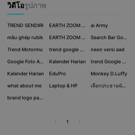
แม่แบบธุรกิจ
ได้อย่างง่ายดายและมีประสิทธิภาพมากกว่าเดิม
วิดีโอ
รูปภาพ
การตลาด
ศูนย์ความเชื่อถือ
ข้อความและเสียง
ไลฟ์สไตล์และวล็อก
623.8K
470.6K
158.5K
แม่แบบอุตสาหกรรม
TREND SENDIRI
ศูนย์ช่วยเหลือ
EARTH ZOOM OUT
ai Army
คำบรรยายอัตโนมัติ
ดีไซน์แบบปรับแต่งเอง
140K
117.4K
75.8K
mẫu ghép rubik
EARTH ZOOM TREND
Search Bar Google
แม่แบบรีแคป
แม่แบบคำบรรยาย
อื่นๆ
ห้องข่าว
67.5K
61.7K
55.2K
Trend Motormu
trend google earth
neon versi aad
การจดจำคำพูด
เกี่ยวกับเงื่อนไขการใช้บริการของ CapCut
48.3K
24.8K
24.5K
Google Foto Ayang
Kalender Harian
trend Google earth
ข้อความเป็นคำพูด
แหล่งข้อมูล
Dreamina Seedance 2.0 Launch
16.4K
15K
11.7K
Kalender Harian
EduPro
Monkey D.Luffy
คู่มือแนะนำวิธีการ
เสียงพูดแบบปรับแต่งเอง
2.5K
2.3K
149
what about me
Laptop & HP
เลือกประธานนักเรียน
เทรนด์ในตลาด
ปรับปรุงเสียงพูด
4
brand logo part 2
ตัวเลือกยอดนิยม
ลดเสียงรบกวน
เทรนด์และเคล็ดลับสำหรับแม่แบบ
1
รูปภาพ
อื่นๆ