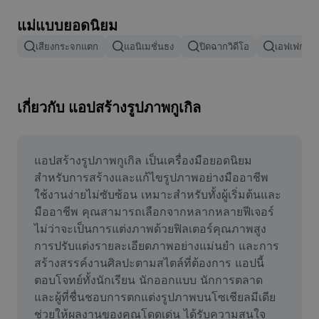
ลบพื้นหลังรูปภาพ
แม่แบบยอดนิยม
ผสานรูปภาพ
เสียงกระจกแตก
แอนิเมชั่นธง
ปิดฉากวิดีโอ
เอฟเฟกต์กา
เครื่องมือปรับปรุงรูปภาพ
ปรับขนาดรูปภาพ
เกี่ยวกับ แอปสร้างรูปภาพกูเกิล
เครื่องมือแก้ไขภาพถ่ายออนไลน์
เครื่องมือสร้างมีม
แอปสร้างรูปภาพกูเกิล เป็นเครื่องมือยอดนิยม
สำหรับการสร้างและแก้ไขรูปภาพอย่างมืออาชีพ 
AI Text Remover
ใช้งานง่ายไม่ซับซ้อน เหมาะสำหรับทั้งผู้เริ่มต้นและ
มืออาชีพ คุณสามารถเลือกจากหลากหลายฟีเจอร์ 
AI People Remover
ไม่ว่าจะเป็นการแต่งภาพด้วยฟิลเตอร์คุณภาพสูง 
การปรับแต่งรายละเอียดภาพอย่างแม่นยำ และการ
AI Inpainting
สร้างสรรค์งานศิลปะตามสไตล์ที่ต้องการ แอปนี้
Face Cutout
ตอบโจทย์ทั้งนักเรียน นักออกแบบ นักการตลาด 
และผู้ที่ชื่นชอบการตกแต่งรูปภาพบนโซเชียลมีเดีย 
ช่วยให้ผลงานของคุณโดดเด่น ได้รับความสนใจ