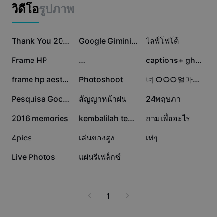
แม่แบบธุรกิจ
ทุกครั้ง
วิดีโอ
รูปภาพ
การตลาด
ศูนย์ความเชื่อถือ
ข้อความและเสียง
ไลฟ์สไตล์และวล็อก
395.9K
112.9K
85.1K
แม่แบบอุตสาหกรรม
ศูนย์ช่วยเหลือ
Thank You 2025
Google Gimini Trend
ไลฟ์โฟโต้
คำบรรยายอัตโนมัติ
ดีไซน์แบบปรับแต่งเอง
66.7K
26.6K
17.9K
Frame HP
…
captions+ ghépảnh
แม่แบบรีแคป
แม่แบบคำบรรยาย
อื่นๆ
ห้องข่าว
15.1K
10.2K
6K
frame hp aesthetic
Photoshoot
너 ○○○얼마나 좋아해?
การจดจำคำพูด
เกี่ยวกับเงื่อนไขการใช้บริการของ CapCut
4.3K
2.8K
1.3K
Pesquisa Google
สัญญาหน้าฝน
24พฤษภา
ข้อความเป็นคำพูด
แหล่งข้อมูล
Dreamina Seedance 2.0 Launch
1K
476
358
2016 memories
kembalilah temanku
ถามเพื่ออะไร
คู่มือแนะนำวิธีการ
เสียงพูดแบบปรับแต่งเอง
353
320
89
4pics
เล่นของสูง
เท่ๆ
เทรนด์ในตลาด
ปรับปรุงเสียงพูด
84
4
Live Photos
แผ่นรีเฟล็กซ์
ตัวเลือกยอดนิยม
ลดเสียงรบกวน
เทรนด์และเคล็ดลับสำหรับแม่แบบ
1
รูปภาพ
อื่นๆ