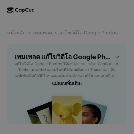
การสร้างผลงานด้วย AI
ฟีเจอร์
เกี่ยวกับ
CapCut บนเดสก์ท็อป
หน้าหลัก
แม่แบบโซเชียลมีเดีย
เทมเพลต
แก้ไขวิดีโอ Google Photos
>
>
การดีไซน์ด้วย AI
เครื่องมือ AI
ชุมชน
CapCut ออนไลน์
แม่แบบเทศกาลวันหยุด
สตูดิโอวิดีโอ
เครื่องมือสร้างและแก้ไขวิดีโอ
เทมเพลต แก้ไขวิดีโอ Google Photos ฟรี โดย CapCut
CapCut Pad
อื่นๆ
โครงการริเริ่ม
แก้ไขวิดีโอ Google Photos ได้อย่างง่ายดายด้วย CapCut - AI
ตัวสร้างวิดีโอ AI
เครื่องมือสร้างและแก้ไขรูปภาพ
CapCut บนมือถือ
Tools แพลตฟอร์มออนไลน์ที่ให้คุณตัดต่อ ปรับแต่ง และเติม
พันธมิตร
เอฟเฟกต์ให้กับวิดีโอของคุณโดยไม่ต้องดาวน์โหลดแอปพลิเคชัน
เครื่องมือสร้างรูปภาพ AI
เครื่องมือสร้างและแก้ไขเสียงพูด
Dreamina AI
เสริม เหมาะสำหรับผู้ใช้งานทุกระดับ ไม่ว่าจะเป็นมือใหม่หรือมือ
แม่แบบเพิ่มเติม
›
แม่แบบปฏิทิน
โปรแกรมไพโอเนียร์
อาชีพ เพิ่มความสร้างสรรค์ให้กับคลิปของคุณด้วยเครื่องมือปรับ
เครื่องมือปรับปรุงรูปภาพ AI
อื่นๆ
Pippit AI
แสง สี ใส่ข้อความ และฟิลเตอร์หลากหลายแบบ พร้อมทั้งแชร์
แม่แบบวันครบรอบ
วิดีโอจาก Google Photos ได้ทันที ไม่ต้องยุ่งยากกับวิธีซับซ้อน
โปรแกรมพันธมิตรเพื่อการสร้างสรรค์
Dreamina Seedance 2.5
พิเศษสำหรับผู้ที่ต้องการแก้ไขวิดีโออย่างรวดเร็ว ตอบโจทย์การ
ใช้งานทั้งบนคอมพิวเตอร์และมือถือ สนุกกับการปรับแต่งความ
โปรแกรม CapCut Creative Campus
กรณีการใช้งาน
Nano Banana Pro
ทรงจำ สร้างคลิปพรีเซนต์ หรือแชร์โมเมนต์สำคัญสู่โซเชียลมี
แม่แบบเอฟเฟกต์
เดียได้แบบมืออาชีพ เริ่มต้นแก้ไขวิดีโอ Google Photos ของ
โซเชียลมีเดีย
Gemini Omni
คุณง่ายๆ วันนี้บน CapCut - AI Tools เพื่อผลลัพธ์ที่น่าประทับใจ
ความช่วยเหลือ