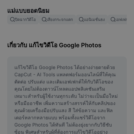
ลบพื้นหลังรูปภาพ
แม่แบบยอดนิยม
ผสานรูปภาพ
ปิดฉากวิดีโอ
เสียงกระจกแตก
แอนิเมชั่นธง
เอฟเฟกต์กา
เครื่องมือปรับปรุงรูปภาพ
ปรับขนาดรูปภาพ
เกี่ยวกับ แก้ไขวิดีโอ Google Photos
เครื่องมือแก้ไขภาพถ่ายออนไลน์
เครื่องมือสร้างมีม
แก้ไขวิดีโอ Google Photos ได้อย่างง่ายดายด้วย 
CapCut - AI Tools แพลตฟอร์มออนไลน์ที่ให้คุณ
AI Text Remover
ตัดต่อ ปรับแต่ง และเติมเอฟเฟกต์ให้กับวิดีโอของ
คุณโดยไม่ต้องดาวน์โหลดแอปพลิเคชันเสริม 
AI People Remover
เหมาะสำหรับผู้ใช้งานทุกระดับ ไม่ว่าจะเป็นมือใหม่
หรือมืออาชีพ เพิ่มความสร้างสรรค์ให้กับคลิปของ
AI Inpainting
คุณด้วยเครื่องมือปรับแสง สี ใส่ข้อความ และฟิล
Face Cutout
เตอร์หลากหลายแบบ พร้อมทั้งแชร์วิดีโอจาก 
Google Photos ได้ทันที ไม่ต้องยุ่งยากกับวิธีซับ
ซ้อน พิเศษสำหรับผู้ที่ต้องการแก้ไขวิดีโออย่าง