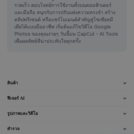
วิดีโอ
รวดเร็ว ตอบโจทย์การใช้งานทั้งบนคอมพิวเตอร์
และมือถือ สนุกกับการปรับแต่งความทรงจำ สร้าง
ลบพื้นหลังวิดีโอ
คลิปพรีเซนต์ หรือแชร์โมเมนต์สำคัญสู่โซเชียลมี
เดียได้แบบมืออาชีพ เริ่มต้นแก้ไขวิดีโอ Google 
ปรับปรุงคุณภาพ
Photos ของคุณง่ายๆ วันนี้บน CapCut - AI Tools 
เพื่อผลลัพธ์ที่น่าประทับใจทุกครั้ง
เครื่องมือตัดต่อวิดีโอ
ตัดแต่งวิดีโอ
เพิ่มคำบรรยายในวิดีโอ
เครื่องมือแปลงวิดีโอ
สินค้า
ฟีเจอร์ AI
รูปภาพและวิดีโอ
สำรวจ