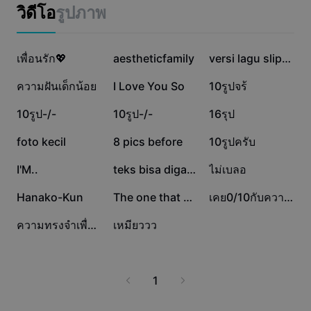
แม่แบบธุรกิจ
ตอบโจทย์ทุกความต้องการด้านแต่งภาพในหนึ่งเดียว
วิดีโอ
รูปภาพ
การตลาด
ศูนย์ความเชื่อถือ
ข้อความและเสียง
ไลฟ์สไตล์และวล็อก
78.4K
50.5K
33.5K
แม่แบบอุตสาหกรรม
เพื่อนรัก💖
ศูนย์ช่วยเหลือ
aestheticfamily
versi lagu slipping
คำบรรยายอัตโนมัติ
ดีไซน์แบบปรับแต่งเอง
30.1K
20.8K
15.5K
ความฝันเด็กน้อย
I Love You So
10รูปจร้
แม่แบบรีแคป
แม่แบบคำบรรยาย
อื่นๆ
ห้องข่าว
13.9K
12.7K
10.5K
10รูป-/-
10รูป-/-
16รุป
การจดจำคำพูด
เกี่ยวกับเงื่อนไขการใช้บริการของ CapCut
5.7K
4.2K
3.1K
foto kecil
8 pics before
10รูปครับ
ข้อความเป็นคำพูด
แหล่งข้อมูล
Dreamina Seedance 2.0 Launch
2.9K
2.8K
2.1K
I'M..
teks bisa diganti
ไม่เบลอ
คู่มือแนะนำวิธีการ
เสียงพูดแบบปรับแต่งเอง
1.8K
1.7K
721
Hanako-Kun
The one that got awa
เคย0/10กับความรัก
เทรนด์ในตลาด
ปรับปรุงเสียงพูด
331
142
ความทรงจำเพื่อนๆ
เหมียววว
ตัวเลือกยอดนิยม
ลดเสียงรบกวน
เทรนด์และเคล็ดลับสำหรับแม่แบบ
1
รูปภาพ
อื่นๆ