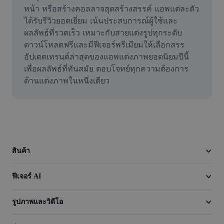
วิดีโอ
หน้า หรือสร้างคอลลาจสุดสร้างสรรค์ แอพแต่ละตัว
ได้รับรีวิวยอดเยี่ยม เน้นประสบการณ์ผู้ใช้และ
ลบพื้นหลังวิดีโอ
ผลลัพธ์ที่รวดเร็ว เหมาะกับสายแต่งรูปทุกระดับ 
ดาวน์โหลดฟรีและมีฟีเจอร์พรีเมียมให้เลือกสรร 
ปรับปรุงคุณภาพ
อัปเดตเทรนด์ล่าสุดของแอพแต่งภาพยอดนิยมปีนี้
เพื่อผลลัพธ์ที่ทันสมัย ตอบโจทย์ทุกความต้องการ
เครื่องมือตัดต่อวิดีโอ
ด้านแต่งภาพในหนึ่งเดียว
ตัดแต่งวิดีโอ
เพิ่มคำบรรยายในวิดีโอ
เครื่องมือแปลงวิดีโอ
สินค้า
ฟีเจอร์ AI
รูปภาพและวิดีโอ