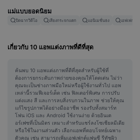
ลบพื้นหลังรูปภาพ
แม่แบบยอดนิยม
ผสานรูปภาพ
ปิดฉากวิดีโอ
เสียงกระจกแตก
แอนิเมชั่นธง
เอฟเฟกต์กา
เครื่องมือปรับปรุงรูปภาพ
ปรับขนาดรูปภาพ
เกี่ยวกับ 10 แอพแต่งภาพที่ดีที่สุด
เครื่องมือแก้ไขภาพถ่ายออนไลน์
เครื่องมือสร้างมีม
ค้นพบ 10 แอพแต่งภาพที่ดีที่สุดสำหรับผู้ใช้ที่
ต้องการยกระดับภาพถ่ายของคุณให้โดดเด่น ไม่ว่า
AI Text Remover
คุณจะเป็นช่างภาพมือใหม่หรือผู้ใช้งานทั่วไป แอพ
เหล่านี้รวมฟีเจอร์เด็ด เช่น ฟิลเตอร์พิเศษ การปรับ
AI People Remover
แต่งแสง สี และการลบสิ่งรบกวนในภาพ ช่วยให้คุณ
แก้ไขรูปภาพได้อย่างมืออาชีพ รองรับทั้งสมาร์ท
AI Inpainting
โฟน iOS และ Android ใช้งานง่าย ด้วยอินเต
Face Cutout
อร์เฟซที่เป็นมิตร เหมาะสำหรับแชร์ลงโซเชียลมีเดีย
หรือใช้ในงานส่วนตัว เลือกแอพที่ตอบโจทย์เฉพาะ
ตัวคุณ เช่น สามารถเพิ่มเอฟเฟกต์แฟนซี รีทัชผิว