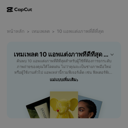
การสร้างผลงานด้วย AI
ฟีเจอร์
เกี่ยวกับ
CapCut บนเดสก์ท็อป
หน้าหลัก
แม่แบบโซเชียลมีเดีย
เทมเพลต
10 แอพแต่งภาพที่ดีที่สุด
>
>
การดีไซน์ด้วย AI
เครื่องมือ AI
ชุมชน
CapCut ออนไลน์
แม่แบบเทศกาลวันหยุด
สตูดิโอวิดีโอ
เครื่องมือสร้างและแก้ไขวิดีโอ
เทมเพลต 10 แอพแต่งภาพที่ดีที่สุด ฟรี โดย CapCut
CapCut Pad
อื่นๆ
โครงการริเริ่ม
ค้นพบ 10 แอพแต่งภาพที่ดีที่สุดสำหรับผู้ใช้ที่ต้องการยกระดับ
ตัวสร้างวิดีโอ AI
เครื่องมือสร้างและแก้ไขรูปภาพ
CapCut บนมือถือ
ภาพถ่ายของคุณให้โดดเด่น ไม่ว่าคุณจะเป็นช่างภาพมือใหม่
พันธมิตร
หรือผู้ใช้งานทั่วไป แอพเหล่านี้รวมฟีเจอร์เด็ด เช่น ฟิลเตอร์พิเศษ
เครื่องมือสร้างรูปภาพ AI
เครื่องมือสร้างและแก้ไขเสียงพูด
Dreamina AI
การปรับแต่งแสง สี และการลบสิ่งรบกวนในภาพ ช่วยให้คุณ
แม่แบบเพิ่มเติม
›
แม่แบบปฏิทิน
โปรแกรมไพโอเนียร์
แก้ไขรูปภาพได้อย่างมืออาชีพ รองรับทั้งสมาร์ทโฟน iOS และ
เครื่องมือปรับปรุงรูปภาพ AI
อื่นๆ
Pippit AI
Android ใช้งานง่าย ด้วยอินเตอร์เฟซที่เป็นมิตร เหมาะสำหรับ
แม่แบบวันครบรอบ
แชร์ลงโซเชียลมีเดียหรือใช้ในงานส่วนตัว เลือกแอพที่ตอบโจทย์
โปรแกรมพันธมิตรเพื่อการสร้างสรรค์
Dreamina Seedance 2.5
เฉพาะตัวคุณ เช่น สามารถเพิ่มเอฟเฟกต์แฟนซี รีทัชผิวหน้า หรือ
สร้างคอลลาจสุดสร้างสรรค์ แอพแต่ละตัวได้รับรีวิวยอดเยี่ยม
โปรแกรม CapCut Creative Campus
กรณีการใช้งาน
Nano Banana Pro
เน้นประสบการณ์ผู้ใช้และผลลัพธ์ที่รวดเร็ว เหมาะกับสายแต่งรูป
แม่แบบเอฟเฟกต์
ทุกระดับ ดาวน์โหลดฟรีและมีฟีเจอร์พรีเมียมให้เลือกสรร อัปเดต
โซเชียลมีเดีย
Gemini Omni
เทรนด์ล่าสุดของแอพแต่งภาพยอดนิยมปีนี้เพื่อผลลัพธ์ที่ทันสมัย
ความช่วยเหลือ