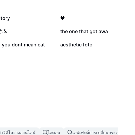
30K
26.1K
Story
🖤
2.2K
1.8K
💦
the one that got awa
60
6
f you dont mean eat
aesthetic foto
ำวิดีโอจางออนไลน์
ไอคอน
เอฟเฟกต์การเปลี่ยนกระดาษ