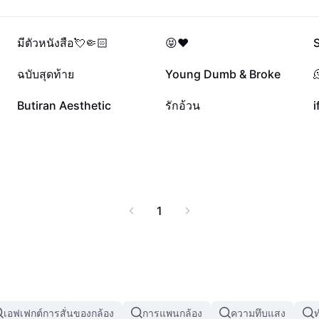
84.2K
46.6K
มีตัวหนังสือ💘🤏🏻
😝❤️
4.4K
4.3K
ฉบับสุดท้าย
Young Dumb & Broke

181
92
Butiran Aesthetic
รักอ้วน
i
1
เอฟเฟกต์การสั่นของกล้อง
การแพนกล้อง
ความทึบแสง
ท