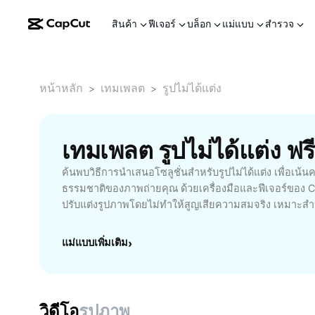
สินค้า
ฟีเจอร์
บล็อก
แม่แบบ
สำรวจ
หน้าหลัก
เทมเพลต
รูปไม่ได้แต่ง
>
>
เทมเพลต รูปไม่ได้แต่ง ฟ
ค้นพบวิธีการนำเสนอโซลูชั่นสำหรับรูปไม่ได้แต่ง เพื่อเ
ธรรมชาติของภาพถ่ายคุณ ด้วยเครื่องมือและฟีเจอร์ของ Ca
ปรับแต่งรูปภาพโดยไม่ทำให้สูญเสียความสมจริง เหมาะสำหร
ธรรมชาติ นักถ่ายภาพมือใหม่ หรือผู้ที่ต้องการเก็บภาพค
ฟีเจอร์เด่นประกอบด้วยการปรับแสงสมดุลอัตโนมัติ การแก้
แม่แบบเพิ่มเติม
›
เกินจริง และฟังก์ชันลดจุดรบกวนภาพโดยไม่กระทบรายละเ
ง่ายและเร็วทันใจบนทุกอุปกรณ์ เพิ่มประสิทธิภาพให้กับภา
จำเป็นต้องมีทักษะการแต่งภาพขั้นสูง เหมาะสำหรับการแช
นพรีเซนต์ต่างๆ เริ่มต้นสร้างสรรค์ภาพไม่ได้แต่งที่โดดเด
วิดีโอ
รูปภาพ