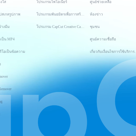
่งใส
โปรแกรมไพโอเนียร์
ศูนย์ช่วยเหลือ
อัปสเกลรูปภาพ
โปรแกรมพันธมิตรเพื่อการสร้างสรรค์
ห้องข่าว
ร้างมีม
โปรแกรม CapCut Creative Campus
ชุมชน
อเป็น MP4
ศูนย์ความเชื่อถือ
ดีโอเป็นข้อความ
เกี่ยวกับเงื่อนไ
อ
mover
Remover
ng
t