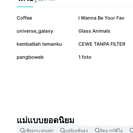
นี้กับ CapCut - AI Tools
125.1K
106.5K
Coffee
I Wanna Be Your Fav
19K
10.9K
universe_galaxy
Glass Animals
476
474
kembalilah temanku
CEWE TANPA FILTER
5
4
pangboweb
1 foto
แม่แบบยอดนิยม
เสียงกระจกแตก
แอนิเมชั่นธง
ปิดฉากวิดีโอ