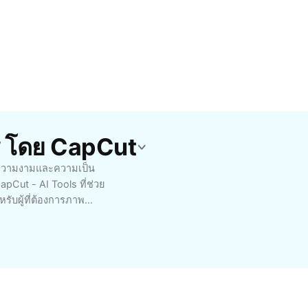
รี โดย CapCut
น้นความงามและความเป็น
pCut - AI Tools ที่ช่วย
ับผู้ที่ต้องการภาพ
วามทรงจำอย่างแท้จริง
ไขสีอย่างละเอียดแบบไม่
อียด ให้ทุกการใช้งาน
พถ่ายคุณได้ทันที โดยไม่
ร์บนโซเชียล หรือใช้ในงา
่นในแบบธรรมชาติได้แล้ววัน