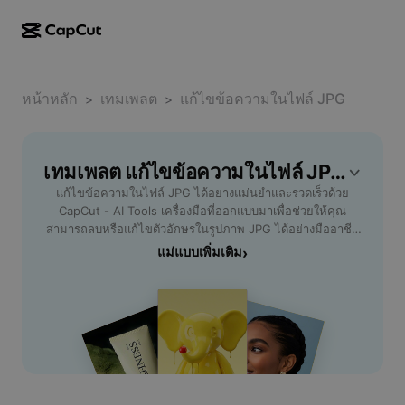
การสร้างผลงานด้วย AI
ฟีเจอร์
เกี่ยวกับ
CapCut บนเดสก์ท็อป
หน้าหลัก
แม่แบบโซเชียลมีเดีย
เทมเพลต
แก้ไขข้อความในไฟล์ JPG
>
>
การดีไซน์ด้วย AI
เครื่องมือ AI
ชุมชน
CapCut ออนไลน์
แม่แบบเทศกาลวันหยุด
สตูดิโอวิดีโอ
เครื่องมือสร้างและแก้ไขวิดีโอ
เทมเพลต แก้ไขข้อความในไฟล์ JPG ฟรี โดย CapCut
CapCut Pad
อื่นๆ
โครงการริเริ่ม
แก้ไขข้อความในไฟล์ JPG ได้อย่างแม่นยำและรวดเร็วด้วย
ตัวสร้างวิดีโอ AI
เครื่องมือสร้างและแก้ไขรูปภาพ
CapCut บนมือถือ
CapCut - AI Tools เครื่องมือที่ออกแบบมาเพื่อช่วยให้คุณ
พันธมิตร
สามารถลบหรือแก้ไขตัวอักษรในรูปภาพ JPG ได้อย่างมืออาชีพ
เครื่องมือสร้างรูปภาพ AI
เครื่องมือสร้างและแก้ไขเสียงพูด
Dreamina AI
ไม่ว่าคุณจะต้องการปรับเปลี่ยนเนื้อหา แปลภาษา หรือแก้ไขราย
แม่แบบเพิ่มเติม
›
แม่แบบปฏิทิน
โปรแกรมไพโอเนียร์
ละเอียดในภาพถ่ายเพื่อใช้ในงานนำเสนอและงานเอกสาร
เครื่องมือปรับปรุงรูปภาพ AI
อื่นๆ
Pippit AI
CapCut รองรับกระบวนการทำงานแบบออนไลน์ ไม่ต้อง
แม่แบบวันครบรอบ
ดาวน์โหลดโปรแกรมเพิ่มเติม พร้อมฟีเจอร์ที่ใช้งานง่ายเหมาะกับ
โปรแกรมพันธมิตรเพื่อการสร้างสรรค์
Dreamina Seedance 2.5
ทั้งมือใหม่และมืออาชีพ คุณสามารถอัปโหลดไฟล์ JPG ได้ทันที
และปรับแต่งข้อความได้ตามต้องการ ประหยัดเวลาและได้
โปรแกรม CapCut Creative Campus
กรณีการใช้งาน
Nano Banana Pro
ผลลัพธ์ที่ดูเป็นธรรมชาติ ลองใช้งานวันนี้เพื่อเพิ่มประสิทธิภาพใน
แม่แบบเอฟเฟกต์
การจัดการรูปภาพและตอบโจทย์ทุกความต้องการด้านกราฟิก
โซเชียลมีเดีย
Gemini Omni
ของคุณ
ความช่วยเหลือ