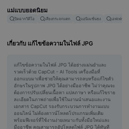
ลบพื้นหลังรูปภาพ
แม่แบบยอดนิยม
ผสานรูปภาพ
ปิดฉากวิดีโอ
เสียงกระจกแตก
แอนิเมชั่นธง
เอฟเฟกต์กา
เครื่องมือปรับปรุงรูปภาพ
ปรับขนาดรูปภาพ
เกี่ยวกับ แก้ไขข้อความในไฟล์ JPG
เครื่องมือแก้ไขภาพถ่ายออนไลน์
เครื่องมือสร้างมีม
แก้ไขข้อความในไฟล์ JPG ได้อย่างแม่นยำและ
รวดเร็วด้วย CapCut - AI Tools เครื่องมือที่
AI Text Remover
ออกแบบมาเพื่อช่วยให้คุณสามารถลบหรือแก้ไขตัว
อักษรในรูปภาพ JPG ได้อย่างมืออาชีพ ไม่ว่าคุณจะ
AI People Remover
ต้องการปรับเปลี่ยนเนื้อหา แปลภาษา หรือแก้ไขราย
ละเอียดในภาพถ่ายเพื่อใช้ในงานนำเสนอและงาน
AI Inpainting
เอกสาร CapCut รองรับกระบวนการทำงานแบบ
Face Cutout
ออนไลน์ ไม่ต้องดาวน์โหลดโปรแกรมเพิ่มเติม 
พร้อมฟีเจอร์ที่ใช้งานง่ายเหมาะกับทั้งมือใหม่และ
มืออาชีพ คุณสามารถอัปโหลดไฟล์ JPG ได้ทันที