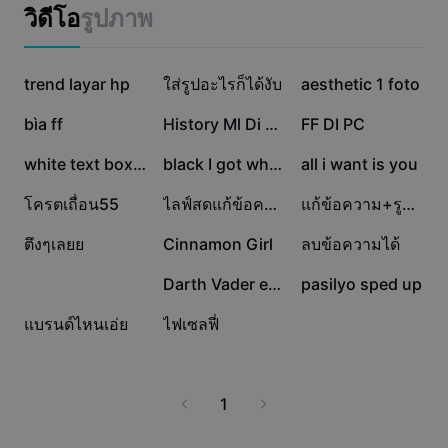
แม่แบบธุรกิจ
วิดีโอ
รูปภาพ
การตลาด
ศูนย์ความเชื่อถือ
ข้อความและเสียง
ไลฟ์สไตล์และวล็อก
134.2K
77.6K
61.4K
แม่แบบอุตสาหกรรม
trend layar hp
ศูนย์ช่วยเหลือ
ใส่รูปอะไรก็ได้งับ
aesthetic 1 foto
คำบรรยายอัตโนมัติ
ดีไซน์แบบปรับแต่งเอง
51.3K
32.1K
24.9K
bìa ff
History Ml Di Hp
FF DI PC
แม่แบบรีแคป
แม่แบบคำบรรยาย
อื่นๆ
ห้องข่าว
16.6K
15.5K
12.3K
white text box above
black I got white
all i want is you
การจดจำคำพูด
เกี่ยวกับเงื่อนไขการใช้บริการของ CapCut
8.9K
6.4K
5.2K
โครตเถื่อน55
ไลฟ์สดแก้ข้อความ&เลขได้
แก้ข้อความ+รูปได้
ข้อความเป็นคำพูด
แหล่งข้อมูล
Dreamina Seedance 2.0 Launch
3K
2.9K
2.2K
ตึงๆเลยย
Cinnamon Girl
ลบข้อความได้
คู่มือแนะนำวิธีการ
เสียงพูดแบบปรับแต่งเอง
476
413
281
Darth Vader edit
pasilyo sped up
เทรนด์ในตลาด
ปรับปรุงเสียงพูด
166
57
แบรนด์ไหนเอ่ย
ไฟเซลฟี่
ตัวเลือกยอดนิยม
ลดเสียงรบกวน
เทรนด์และเคล็ดลับสำหรับแม่แบบ
1
รูปภาพ
อื่นๆ