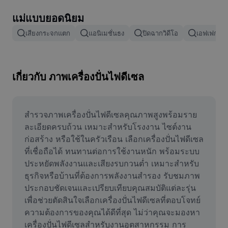
ลบพื้นหลังรูปภาพ
แม่แบบยอดนิยม
ผสานรูปภาพ
เสียงกระจกแตก
แอนิเมชั่นธง
ปิดฉากวิดีโอ
เอฟเฟกต์กา
เครื่องมือปรับปรุงรูปภาพ
ปรับขนาดรูปภาพ
เกี่ยวกับ ภาพเครื่องปั่นไฟดีเซล
เครื่องมือแก้ไขภาพถ่ายออนไลน์
เครื่องมือสร้างมีม
สำรวจภาพเครื่องปั่นไฟดีเซลคุณภาพสูงพร้อมราย
ละเอียดครบถ้วน เหมาะสำหรับโรงงาน ไซต์งาน
AI Text Remover
ก่อสร้าง หรือใช้ในครัวเรือน เลือกเครื่องปั่นไฟดีเซล
ที่เชื่อถือได้ ทนทานต่อการใช้งานหนัก พร้อมระบบ
AI People Remover
ประหยัดพลังงานและเสียงรบกวนต่ำ เหมาะสำหรับ
ธุรกิจหรือบ้านที่ต้องการพลังงานสำรอง รับชมภาพ
AI Inpainting
ประกอบชัดเจนและเปรียบเทียบคุณสมบัติแต่ละรุ่น 
Face Cutout
เพื่อช่วยตัดสินใจเลือกเครื่องปั่นไฟดีเซลที่ตอบโจทย์
ความต้องการของคุณได้ดีที่สุด ไม่ว่าคุณจะมองหา
เครื่องปั่นไฟดีเซลสำหรับงานอุตสาหกรรม การ