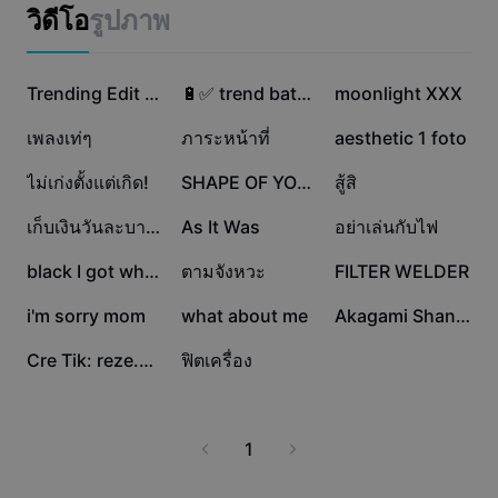
แม่แบบธุรกิจ
วิดีโอ
รูปภาพ
การตลาด
ศูนย์ความเชื่อถือ
ข้อความและเสียง
ไลฟ์สไตล์และวล็อก
793.4K
651K
104K
แม่แบบอุตสาหกรรม
ศูนย์ช่วยเหลือ
Trending Edit New
🔋✅ trend bateria
moonlight XXX
คำบรรยายอัตโนมัติ
ดีไซน์แบบปรับแต่งเอง
75.8K
73.2K
61.1K
เพลงเท่ๆ
ภาระหน้าที่
aesthetic 1 foto
แม่แบบรีแคป
แม่แบบคำบรรยาย
อื่นๆ
ห้องข่าว
54.6K
40K
35.6K
ไม่เก่งตั้งแต่เกิด!
SHAPE OF YOU LYRICS
สู้สิ
การจดจำคำพูด
เกี่ยวกับเงื่อนไขการใช้บริการของ CapCut
26.6K
26.3K
23.1K
เก็บเงินวันละบาท-น้าค่อม
As It Was
อย่าเล่นกับไฟ
ข้อความเป็นคำพูด
แหล่งข้อมูล
Dreamina Seedance 2.0 Launch
15K
14.4K
8.3K
black I got white
ตามจังหวะ
FILTER WELDER
คู่มือแนะนำวิธีการ
เสียงพูดแบบปรับแต่งเอง
6.9K
2.5K
1.1K
i'm sorry mom
what about me
Akagami Shanks
เทรนด์ในตลาด
ปรับปรุงเสียงพูด
887
75
Cre Tik: reze.0610
ฟิตเครื่อง
ตัวเลือกยอดนิยม
ลดเสียงรบกวน
เทรนด์และเคล็ดลับสำหรับแม่แบบ
1
รูปภาพ
อื่นๆ