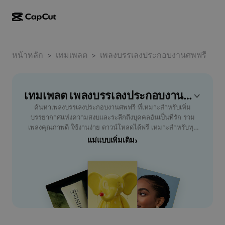
การสร้างผลงานด้วย AI
ฟีเจอร์
เกี่ยวกับ
CapCut บนเดสก์ท็อป
หน้าหลัก
แม่แบบโซเชียลมีเดีย
เทมเพลต
เพลงบรรเลงประกอบงานศพฟรี
>
>
การดีไซน์ด้วย AI
เครื่องมือ AI
ชุมชน
CapCut ออนไลน์
แม่แบบเทศกาลวันหยุด
สตูดิโอวิดีโอ
เครื่องมือสร้างและแก้ไขวิดีโอ
เทมเพลต เพลงบรรเลงประกอบงานศพฟรี ฟรี โดย CapCut
CapCut Pad
อื่นๆ
โครงการริเริ่ม
ค้นหาเพลงบรรเลงประกอบงานศพฟรี ที่เหมาะสำหรับเพิ่ม
ตัวสร้างวิดีโอ AI
เครื่องมือสร้างและแก้ไขรูปภาพ
CapCut บนมือถือ
บรรยากาศแห่งความสงบและระลึกถึงบุคคลอันเป็นที่รัก รวม
พันธมิตร
เพลงคุณภาพดี ใช้งานง่าย ดาวน์โหลดได้ฟรี เหมาะสำหรับทุก
เครื่องมือสร้างรูปภาพ AI
เครื่องมือสร้างและแก้ไขเสียงพูด
Dreamina AI
พิธีกรรมและงานไว้อาลัย ไม่ว่าจะใช้สำหรับคลิปวิดีโอ พิธีกรรม
แม่แบบเพิ่มเติม
›
แม่แบบปฏิทิน
โปรแกรมไพโอเนียร์
หรืองานสวดอภิธรรม เลือกเพลงตามบรรยากาศที่ต้องการ เพื่อ
เครื่องมือปรับปรุงรูปภาพ AI
อื่นๆ
Pippit AI
ให้พิธีผ่านไปอย่างราบรื่นและสมเกียรติ ฟังและดาวน์โหลดง่าย
แม่แบบวันครบรอบ
ไม่ติดลิขสิทธิ์ ปลอดภัย เหมาะกับผู้จัดงาน เจ้าภาพ หรือบริษัท
โปรแกรมพันธมิตรเพื่อการสร้างสรรค์
Dreamina Seedance 2.5
รับจัดงานศพที่ต้องการเสริมความประทับใจ เติมเต็มทุกพิธีกรรม
ให้สมบูรณ์แบบด้วยเสียงดนตรีจากใจ ดาวน์โหลดเพลงบรรเลง
โปรแกรม CapCut Creative Campus
กรณีการใช้งาน
Nano Banana Pro
ประกอบงานศพฟรีวันนี้ ที่นี่ CapCut - AI Tools
แม่แบบเอฟเฟกต์
โซเชียลมีเดีย
Gemini Omni
ความช่วยเหลือ