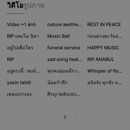
แม่แบบธุรกิจ
วิดีโอ
รูปภาพ
การตลาด
ศูนย์ความเชื่อถือ
ข้อความและเสียง
ไลฟ์สไตล์และวล็อก
143.1K
111.9K
82.3K
แม่แบบอุตสาหกรรม
Video +1 ảnh
ศูนย์ช่วยเหลือ
nature aesthetic
REST IN PEACE
คำบรรยายอัตโนมัติ
ดีไซน์แบบปรับแต่งเอง
45.3K
27.4K
21.8K
RIP แตงโม นิดา
Music Ball
ก่อนดวงตะวันจะลาลับ
แม่แบบรีแคป
แม่แบบคำบรรยาย
อื่นๆ
ห้องข่าว
20.7K
13.7K
11.7K
อยู่ไปเพื่อใคร
funeral service
HAPPY MUSIC
การจดจำคำพูด
เกี่ยวกับเงื่อนไขการใช้บริการของ CapCut
10.5K
6.6K
4.2K
RIP
sad song healing
RIP ANABUL
ข้อความเป็นคำพูด
แหล่งข้อมูล
Dreamina Seedance 2.0 Launch
3.3K
3K
1.6K
อยู่ตรงนี้ : พงษ์สิทธิ์ คำภีร์
ทุกคนย่อมมีการสูญเสี
Whisper of flowers
คู่มือแนะนำวิธีการ
เสียงพูดแบบปรับแต่งเอง
241
240
146
yasin tahlil
น้อมรำลึก
อนิจจัง ทุกขัง อนัตตา
เทรนด์ในตลาด
ปรับปรุงเสียงพูด
107
66
เพลงบรรเลง
ศิรญาพลังแห่งความดี
ตัวเลือกยอดนิยม
ลดเสียงรบกวน
เทรนด์และเคล็ดลับสำหรับแม่แบบ
1
รูปภาพ
อื่นๆ