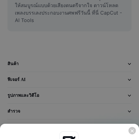
วิดีโอ
ให้สมบูรณ์แบบด้วยเสียงดนตรีจากใจ ดาวน์โหลด
เพลงบรรเลงประกอบงานศพฟรีวันนี้ ที่นี่ CapCut - 
ลบพื้นหลังวิดีโอ
AI Tools
ปรับปรุงคุณภาพ
เครื่องมือตัดต่อวิดีโอ
ตัดแต่งวิดีโอ
สินค้า
เพิ่มคำบรรยายในวิดีโอ
ฟีเจอร์ AI
เครื่องมือแปลงวิดีโอ
รูปภาพและวิดีโอ
สำรวจ
บริษัท