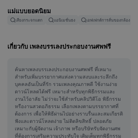
ลบพื้นหลังรูปภาพ
แม่แบบยอดนิยม
ผสานรูปภาพ
เสียงกระจกแตก
แอนิเมชั่นธง
เอฟเฟกต์การสั่นของกล้อง
เครื่องมือปรับปรุงรูปภาพ
ปรับขนาดรูปภาพ
เกี่ยวกับ เพลงบรรเลงประกอบงานศพฟรี
เครื่องมือแก้ไขภาพถ่ายออนไลน์
เครื่องมือสร้างมีม
ค้นหาเพลงบรรเลงประกอบงานศพฟรี ที่เหมาะ
สำหรับเพิ่มบรรยากาศแห่งความสงบและระลึกถึง
AI Text Remover
บุคคลอันเป็นที่รัก รวมเพลงคุณภาพดี ใช้งานง่าย 
ดาวน์โหลดได้ฟรี เหมาะสำหรับทุกพิธีกรรมและ
AI People Remover
งานไว้อาลัย ไม่ว่าจะใช้สำหรับคลิปวิดีโอ พิธีกรรม 
หรืองานสวดอภิธรรม เลือกเพลงตามบรรยากาศที่
AI Inpainting
ต้องการ เพื่อให้พิธีผ่านไปอย่างราบรื่นและสมเกียรติ 
Face Cutout
ฟังและดาวน์โหลดง่าย ไม่ติดลิขสิทธิ์ ปลอดภัย 
เหมาะกับผู้จัดงาน เจ้าภาพ หรือบริษัทรับจัดงานศพ
ที่ต้องการเสริมความประทับใจ เติมเต็มทุกพิธีกรรม